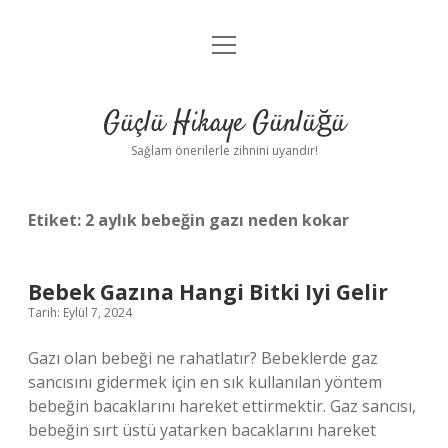
menüyü
Anasayfa
aç
Gizlilik Politikası
Güçlü Hikaye Günlüğü
Yasal Uyarı
Sağlam önerilerle zihnini uyandır!
Hakkımızda
Etiket:
2 aylık bebeğin gazı neden kokar
Bebek Gazına Hangi Bitki Iyi Gelir
Tarih: Eylül 7, 2024
Gazı olan bebeği ne rahatlatır? Bebeklerde gaz
sancısını gidermek için en sık kullanılan yöntem
bebeğin bacaklarını hareket ettirmektir. Gaz sancısı,
bebeğin sırt üstü yatarken bacaklarını hareket