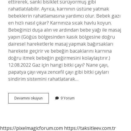
ettirerek, sanki bisiklet sürüyormuş gibi
rahatlatılabilir. Ayrıca, karnının üstüne yatmak
bebeklerin rahatlamasına yardımcı olur. Bebek gazı
en hızlı nasıl çıkar? Karnınıza sıcak havlu koyun.
Bebeğinizi duşa alın ve ardından bebe yağı ile masaj
yapın (Göğüs bölgesinden kasık bölgesine doğru
dairesel hareketlerle masaj yapmak bağırsakları
harekete geçirir ve bebeğin bacaklarını karnına
doğru itmek bebeğin geğirmesini kolaylaştırır.)
12.08.2022 Gaz için hangi bitki çayı? Nane çayı,
papatya çayı veya zencefil çayı gibi bitki çayları
sindirim sistemini rahatlatarak…
Bebek
Devamını okuyun
9 Yorum
Gazına
Hangi
Bitki
Iyi
Gelir
https://pixelmagicforum.com
https://taksitleev.com.tr