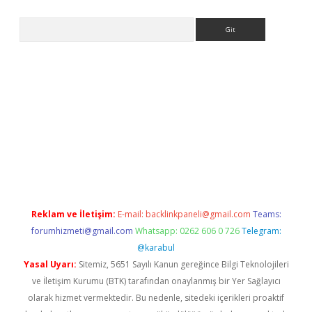
Arama
 siteleri
vdcasino
https://www.betexper.xyz/
Reklam ve İletişim:
E-mail:
backlinkpaneli@gmail.com
Teams:
forumhizmeti@gmail.com
Whatsapp: 0262 606 0 726
Telegram:
@karabul
Yasal Uyarı:
Sitemiz, 5651 Sayılı Kanun gereğince Bilgi Teknolojileri
ve İletişim Kurumu (BTK) tarafından onaylanmış bir Yer Sağlayıcı
olarak hizmet vermektedir. Bu nedenle, sitedeki içerikleri proaktif