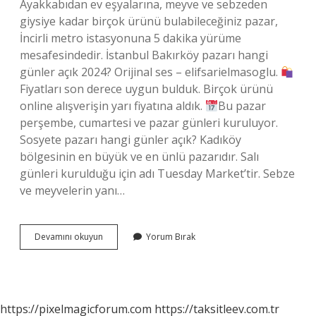
Ayakkabıdan ev eşyalarına, meyve ve sebzeden
giysiye kadar birçok ürünü bulabileceğiniz pazar,
İncirli metro istasyonuna 5 dakika yürüme
mesafesindedir. İstanbul Bakırköy pazarı hangi
günler açık 2024? Orijinal ses – elifsarielmasoglu.
Fiyatları son derece uygun bulduk. Birçok ürünü
online alışverişin yarı fiyatına aldık.
Bu pazar
perşembe, cumartesi ve pazar günleri kuruluyor.
Sosyete pazarı hangi günler açık? Kadıköy
bölgesinin en büyük ve en ünlü pazarıdır. Salı
günleri kurulduğu için adı Tuesday Market’tir. Sebze
ve meyvelerin yanı…
Bakırköy
Devamını okuyun
Yorum Bırak
Pazarı
Hangi
Gün
2024
https://pixelmagicforum.com
https://taksitleev.com.tr