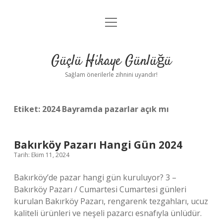
menüyü
Anasayfa
aç
Gizlilik Politikası
Güçlü Hikaye Günlüğü
Yasal Uyarı
Sağlam önerilerle zihnini uyandır!
Hakkımızda
Etiket:
2024 Bayramda pazarlar açık mı
Bakırköy Pazarı Hangi Gün 2024
Tarih: Ekim 11, 2024
Bakırköy’de pazar hangi gün kuruluyor? 3 –
Bakırköy Pazarı / Cumartesi Cumartesi günleri
kurulan Bakırköy Pazarı, rengarenk tezgahları, ucuz
kaliteli ürünleri ve neşeli pazarcı esnafıyla ünlüdür.