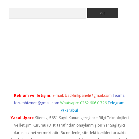
Arama
siteleri
vdcasino
https://www.betexper.xyz/
Reklam ve İletişim:
E-mail:
backlinkpaneli@gmail.com
Teams:
forumhizmeti@gmail.com
Whatsapp: 0262 606 0 726
Telegram:
@karabul
Yasal Uyarı:
Sitemiz, 5651 Sayılı Kanun gereğince Bilgi Teknolojileri
ve İletişim Kurumu (BTK) tarafından onaylanmış bir Yer Sağlayıcı
olarak hizmet vermektedir. Bu nedenle, sitedeki içerikleri proaktif