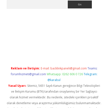
Arama
siteleri
vdcasino
https://www.betexper.xyz/
Reklam ve İletişim:
E-mail:
backlinkpaneli@gmail.com
Teams:
forumhizmeti@gmail.com
Whatsapp: 0262 606 0 726
Telegram:
@karabul
Yasal Uyarı:
Sitemiz, 5651 Sayılı Kanun gereğince Bilgi Teknolojileri
ve İletişim Kurumu (BTK) tarafından onaylanmış bir Yer Sağlayıcı
olarak hizmet vermektedir. Bu nedenle, sitedeki içerikleri proaktif
olarak denetleme veya araştırma yükümlülüğümüz bulunmamaktadır.