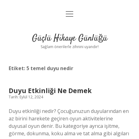
menüyü
Anasayfa
aç
Gizlilik Politikası
Güçlü Hikaye Günlüğü
Yasal Uyarı
Sağlam önerilerle zihnini uyandır!
Hakkımızda
Etiket:
5 temel duyu nedir
Duyu Etkinliği Ne Demek
Tarih: Eylül 12, 2024
Duyu etkinliği nedir? Çocuğunuzun duyularından en
az birini harekete geçiren oyun aktivitelerine
duyusal oyun denir. Bu kategoriye ayrıca işitme,
görme, dokunma, koku alma ve tat alma gibi algıları