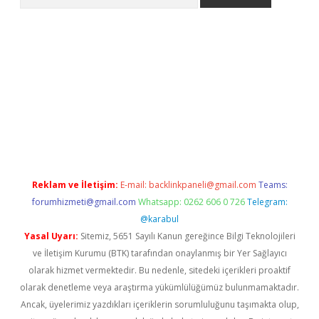
 siteleri
vdcasino
https://www.betexper.xyz/
Reklam ve İletişim:
E-mail:
backlinkpaneli@gmail.com
Teams:
forumhizmeti@gmail.com
Whatsapp: 0262 606 0 726
Telegram:
@karabul
Yasal Uyarı:
Sitemiz, 5651 Sayılı Kanun gereğince Bilgi Teknolojileri
ve İletişim Kurumu (BTK) tarafından onaylanmış bir Yer Sağlayıcı
olarak hizmet vermektedir. Bu nedenle, sitedeki içerikleri proaktif
olarak denetleme veya araştırma yükümlülüğümüz bulunmamaktadır.
Ancak, üyelerimiz yazdıkları içeriklerin sorumluluğunu taşımakta olup,