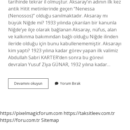
tarihinde tekrar il olmuştur. Aksaray’ın adının ilk kez
antik Hitit metinlerinde geçen “Nenessa
(Nenossos)” olduğu sanılmaktadır. Aksaray mı
büyük Niğde mi? 1933 yılında çıkarılan bir kanunla
Niğde’ye ilçe olarak bağlanan Aksaray, nüfus, alan
ve kalkınma bakımından bağlı olduğu Niğde ilinden
ileride olduğu için bunu kabullenememiştir. Aksarayı
kim yaptı? 1923 yılına kadar görev yapan ilk valimiz
Abdullah Sabri KARTER’den sonra bu görevi
devralan Yusuf Ziya GÜNAR, 1932 yılına kadar…
Aksaray
Devamını okuyun
Yorum Bırak
Kaç
Yıldır
Il
https://pixelmagicforum.com
https://taksitleev.com.tr
https://foru.com.tr
Sitemap