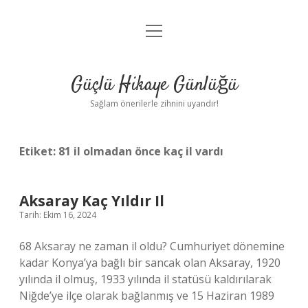
menüyü
Anasayfa
aç
Gizlilik Politikası
Güçlü Hikaye Günlüğü
Yasal Uyarı
Sağlam önerilerle zihnini uyandır!
Hakkımızda
Etiket:
81 il olmadan önce kaç il vardı
Aksaray Kaç Yıldır Il
Tarih: Ekim 16, 2024
68 Aksaray ne zaman il oldu? Cumhuriyet dönemine
kadar Konya’ya bağlı bir sancak olan Aksaray, 1920
yılında il olmuş, 1933 yılında il statüsü kaldırılarak
Niğde’ye ilçe olarak bağlanmış ve 15 Haziran 1989