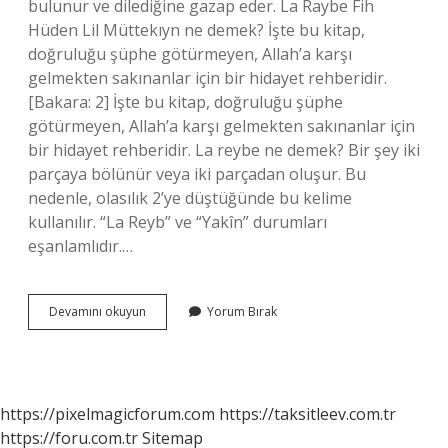
bulunur ve dilediğine gazap eder. La Raybe Fih
Hüden Lil Müttekıyn ne demek? İşte bu kitap,
doğruluğu şüphe götürmeyen, Allah’a karşı
gelmekten sakınanlar için bir hidayet rehberidir.
[Bakara: 2] İşte bu kitap, doğruluğu şüphe
götürmeyen, Allah’a karşı gelmekten sakınanlar için
bir hidayet rehberidir. La reybe ne demek? Bir şey iki
parçaya bölünür veya iki parçadan oluşur. Bu
nedenle, olasılık 2’ye düştüğünde bu kelime
kullanılır. “La Reyb” ve “Yakîn” durumları
eşanlamlıdır.…
La
Devamını okuyun
Yorum Bırak
Raybe
Fihi
Ne
Demek
https://pixelmagicforum.com
https://taksitleev.com.tr
https://foru.com.tr
Sitemap