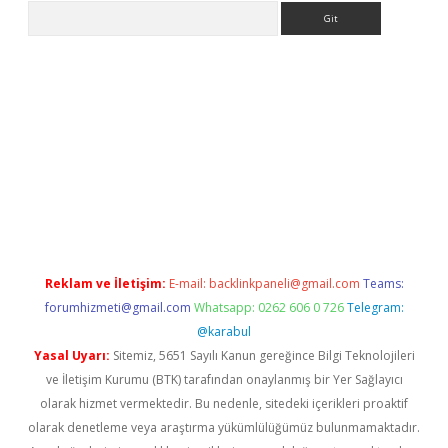
Arama
siteleri
vdcasino
https://www.betexper.xyz/
Reklam ve İletişim:
E-mail:
backlinkpaneli@gmail.com
Teams:
forumhizmeti@gmail.com
Whatsapp: 0262 606 0 726
Telegram:
@karabul
Yasal Uyarı:
Sitemiz, 5651 Sayılı Kanun gereğince Bilgi Teknolojileri
ve İletişim Kurumu (BTK) tarafından onaylanmış bir Yer Sağlayıcı
olarak hizmet vermektedir. Bu nedenle, sitedeki içerikleri proaktif
olarak denetleme veya araştırma yükümlülüğümüz bulunmamaktadır.