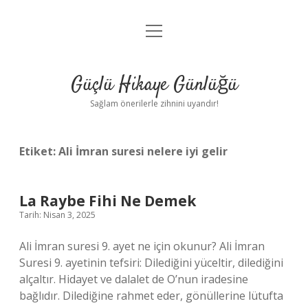
menüyü
Anasayfa
aç
Gizlilik Politikası
Güçlü Hikaye Günlüğü
Yasal Uyarı
Sağlam önerilerle zihnini uyandır!
Hakkımızda
Etiket:
Ali İmran suresi nelere iyi gelir
La Raybe Fihi Ne Demek
Tarih: Nisan 3, 2025
Ali İmran suresi 9. ayet ne için okunur? Ali İmran
Suresi 9. ayetinin tefsiri: Dilediğini yüceltir, dilediğini
alçaltır. Hidayet ve dalalet de O’nun iradesine
bağlıdır. Dilediğine rahmet eder, gönüllerine lütufta