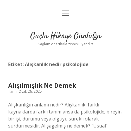
menüyü
Anasayfa
aç
Gizlilik Politikası
Güçlü Hikaye Günlüğü
Yasal Uyarı
Sağlam önerilerle zihnini uyandır!
Hakkımızda
Etiket:
Alışkanlık nedir psikolojide
Alışılmışlık Ne Demek
Tarih: Ocak 26, 2025
Alışkanlığın anlamı nedir? Alışkanlık, farklı
kaynaklarda farklı tanımlansa da psikolojide; bireyin
bir işi, durumu veya olguyu sürekli olarak
sürdürmesidir. Alışagelmiş ne demek? “Usual”