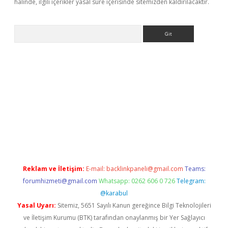
halinde, ilgili içerikler yasal süre içerisinde sitemizden kaldırılacaktır.
Arama
 siteleri
vdcasino
https://www.betexper.xyz/
Reklam ve İletişim:
E-mail:
backlinkpaneli@gmail.com
Teams:
forumhizmeti@gmail.com
Whatsapp: 0262 606 0 726
Telegram:
@karabul
Yasal Uyarı:
Sitemiz, 5651 Sayılı Kanun gereğince Bilgi Teknolojileri
ve İletişim Kurumu (BTK) tarafından onaylanmış bir Yer Sağlayıcı