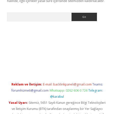
halinde, ilgili içerikler yasal süre içerisinde sitemizden kaldırılacaktır.
Arama
siteleri
vdcasino
https://www.betexper.xyz/
Reklam ve İletişim:
E-mail:
backlinkpaneli@gmail.com
Teams:
forumhizmeti@gmail.com
Whatsapp: 0262 606 0 726
Telegram:
@karabul
Yasal Uyarı:
Sitemiz, 5651 Sayılı Kanun gereğince Bilgi Teknolojileri
ve İletişim Kurumu (BTK) tarafından onaylanmış bir Yer Sağlayıcı