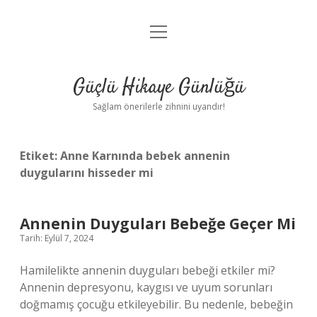
menüyü
Anasayfa
aç
Gizlilik Politikası
Güçlü Hikaye Günlüğü
Yasal Uyarı
Sağlam önerilerle zihnini uyandır!
Hakkımızda
Etiket:
Anne Karnında bebek annenin
duygularını hisseder mi
Annenin Duyguları Bebeğe Geçer Mi
Tarih: Eylül 7, 2024
Hamilelikte annenin duyguları bebeği etkiler mi?
Annenin depresyonu, kaygısı ve uyum sorunları
doğmamış çocuğu etkileyebilir. Bu nedenle, bebeğin