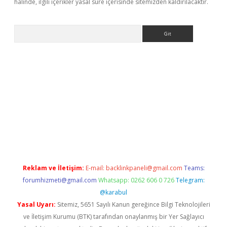
halinde, ilgili içerikler yasal süre içerisinde sitemizden kaldırılacaktır.
Arama
iteleri
vdcasino
https://www.betexper.xyz/
Reklam ve İletişim:
E-mail:
backlinkpaneli@gmail.com
Teams:
forumhizmeti@gmail.com
Whatsapp: 0262 606 0 726
Telegram:
@karabul
Yasal Uyarı:
Sitemiz, 5651 Sayılı Kanun gereğince Bilgi Teknolojileri
ve İletişim Kurumu (BTK) tarafından onaylanmış bir Yer Sağlayıcı