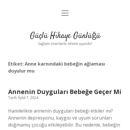
menüyü
Anasayfa
aç
Gizlilik Politikası
Güçlü Hikaye Günlüğü
Yasal Uyarı
Sağlam önerilerle zihnini uyandır!
Hakkımızda
Etiket:
Anne karnındaki bebeğin ağlaması
duyulur mu
Annenin Duyguları Bebeğe Geçer Mi
Tarih: Eylül 7, 2024
Hamilelikte annenin duyguları bebeği etkiler mi?
Annenin depresyonu, kaygısı ve uyum sorunları
doğmamış çocuğu etkileyebilir. Bu nedenle, bebeğin