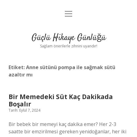
menüyü
Anasayfa
aç
Gizlilik Politikası
Güçlü Hikaye Günlüğü
Yasal Uyarı
Sağlam önerilerle zihnini uyandır!
Hakkımızda
Etiket:
Anne sütünü pompa ile sağmak sütü
azaltır mı
Bir Memedeki Süt Kaç Dakikada
Boşalır
Tarih: Eylül 7, 2024
Bir bebek bir memeyi kaç dakika emer? Her 2-3
saatte bir emzirilmesi gereken yenidoğanlar, her iki