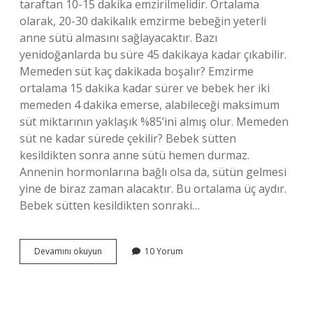
taraftan 10-15 dakika emzirilmelidir. Ortalama
olarak, 20-30 dakikalık emzirme bebeğin yeterli
anne sütü almasını sağlayacaktır. Bazı
yenidoğanlarda bu süre 45 dakikaya kadar çıkabilir.
Memeden süt kaç dakikada boşalır? Emzirme
ortalama 15 dakika kadar sürer ve bebek her iki
memeden 4 dakika emerse, alabileceği maksimum
süt miktarının yaklaşık %85’ini almış olur. Memeden
süt ne kadar sürede çekilir? Bebek sütten
kesildikten sonra anne sütü hemen durmaz.
Annenin hormonlarına bağlı olsa da, sütün gelmesi
yine de biraz zaman alacaktır. Bu ortalama üç aydır.
Bebek sütten kesildikten sonraki…
Bir
Devamını okuyun
10 Yorum
Memedeki
Süt
Kaç
Dakikada