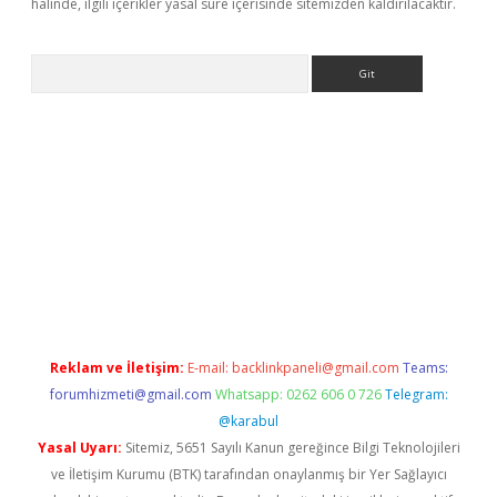
halinde, ilgili içerikler yasal süre içerisinde sitemizden kaldırılacaktır.
Arama
 siteleri
vdcasino
https://www.betexper.xyz/
Reklam ve İletişim:
E-mail:
backlinkpaneli@gmail.com
Teams:
forumhizmeti@gmail.com
Whatsapp: 0262 606 0 726
Telegram:
@karabul
Yasal Uyarı:
Sitemiz, 5651 Sayılı Kanun gereğince Bilgi Teknolojileri
ve İletişim Kurumu (BTK) tarafından onaylanmış bir Yer Sağlayıcı