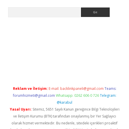
Arama
 siteleri
vdcasino
https://www.betexper.xyz/
Reklam ve İletişim:
E-mail:
backlinkpaneli@gmail.com
Teams:
forumhizmeti@gmail.com
Whatsapp: 0262 606 0 726
Telegram:
@karabul
Yasal Uyarı:
Sitemiz, 5651 Sayılı Kanun gereğince Bilgi Teknolojileri
ve İletişim Kurumu (BTK) tarafından onaylanmış bir Yer Sağlayıcı
olarak hizmet vermektedir. Bu nedenle, sitedeki içerikleri proaktif