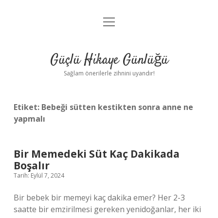
menüyü
Anasayfa
aç
Gizlilik Politikası
Güçlü Hikaye Günlüğü
Yasal Uyarı
Sağlam önerilerle zihnini uyandır!
Hakkımızda
Etiket:
Bebeği sütten kestikten sonra anne ne
yapmalı
Bir Memedeki Süt Kaç Dakikada
Boşalır
Tarih: Eylül 7, 2024
Bir bebek bir memeyi kaç dakika emer? Her 2-3
saatte bir emzirilmesi gereken yenidoğanlar, her iki