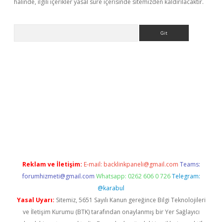
halinde, ilgili içerikler yasal süre içerisinde sitemizden kaldırılacaktır.
Arama
 siteleri
vdcasino
https://www.betexper.xyz/
Reklam ve İletişim:
E-mail:
backlinkpaneli@gmail.com
Teams:
forumhizmeti@gmail.com
Whatsapp: 0262 606 0 726
Telegram:
@karabul
Yasal Uyarı:
Sitemiz, 5651 Sayılı Kanun gereğince Bilgi Teknolojileri
ve İletişim Kurumu (BTK) tarafından onaylanmış bir Yer Sağlayıcı