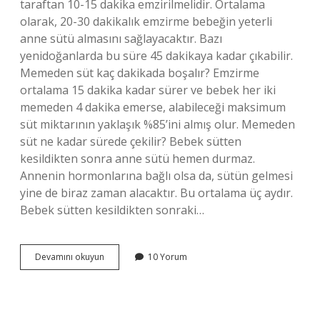
taraftan 10-15 dakika emzirilmelidir. Ortalama
olarak, 20-30 dakikalık emzirme bebeğin yeterli
anne sütü almasını sağlayacaktır. Bazı
yenidoğanlarda bu süre 45 dakikaya kadar çıkabilir.
Memeden süt kaç dakikada boşalır? Emzirme
ortalama 15 dakika kadar sürer ve bebek her iki
memeden 4 dakika emerse, alabileceği maksimum
süt miktarının yaklaşık %85’ini almış olur. Memeden
süt ne kadar sürede çekilir? Bebek sütten
kesildikten sonra anne sütü hemen durmaz.
Annenin hormonlarına bağlı olsa da, sütün gelmesi
yine de biraz zaman alacaktır. Bu ortalama üç aydır.
Bebek sütten kesildikten sonraki…
Bir
Devamını okuyun
10 Yorum
Memedeki
Süt
Kaç
Dakikada