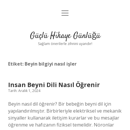
menüyü
Anasayfa
aç
Gizlilik Politikası
Güçlü Hikaye Günlüğü
Yasal Uyarı
Sağlam önerilerle zihnini uyandır!
Hakkımızda
Etiket:
Beyin bilgiyi nasıl işler
Insan Beyni Dili Nasıl Öğrenir
Tarih: Aralık 1, 2024
Beyin nasıl dil öğrenir? Bir bebeğin beyni dil için
yapılandırılmıştır. Birbirleriyle elektriksel ve mekanik
sinyaller kullanarak iletişim kurarlar ve bu mesajlar
öğrenme ve hafızanın fiziksel temelidir. Nöronlar