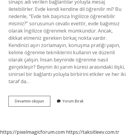
sinaps adı verilen bağlantılar yoluyla mesaj
iletebilirler. Evde kendi kendine dil öğrenilir mi? Bu
nedenle, “Evde tek başınıza İngilizce öğrenebilir
misiniz?” sorusunun cevabı evettir, evde bağımsız
olarak İngilizce öğrenmek mümkündür. Ancak,
dikkat etmeniz gereken birkaç nokta vardır.
Kendinizi aşırı zorlamayın, konuşma pratiği yapın,
kelime öğrenme tekniklerini kullanın ve düzenli
olarak çalışın. İnsan beyninde öğrenme nasıl
gerçekleşir? Beynin iki yarım küresi arasındaki ilişki,
sinirsel bir bağlantı yoluyla birbirini etkiler ve her iki
taraf da…
Insan
Devamını okuyun
Yorum Bırak
Beyni
Dili
Nasıl
Öğrenir
https://pixelmagicforum.com
https://taksitleev.com.tr