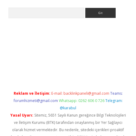
Arama
s siteleri
vdcasino
https://www.betexper.xyz/
Reklam ve İletişim:
E-mail:
backlinkpaneli@gmail.com
Teams:
forumhizmeti@gmail.com
Whatsapp: 0262 606 0 726
Telegram:
@karabul
Yasal Uyarı:
Sitemiz, 5651 Sayılı Kanun gereğince Bilgi Teknolojileri
ve İletişim Kurumu (BTK) tarafından onaylanmış bir Yer Sağlayıcı
olarak hizmet vermektedir. Bu nedenle, sitedeki içerikleri proaktif