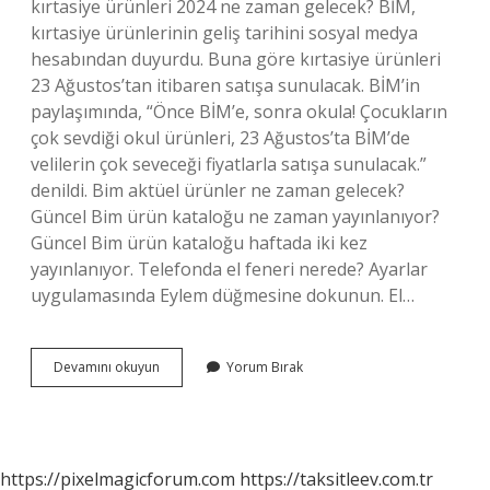
kırtasiye ürünleri 2024 ne zaman gelecek? BİM,
kırtasiye ürünlerinin geliş tarihini sosyal medya
hesabından duyurdu. Buna göre kırtasiye ürünleri
23 Ağustos’tan itibaren satışa sunulacak. BİM’in
paylaşımında, “Önce BİM’e, sonra okula! Çocukların
çok sevdiği okul ürünleri, 23 Ağustos’ta BİM’de
velilerin çok seveceği fiyatlarla satışa sunulacak.”
denildi. Bim aktüel ürünler ne zaman gelecek?
Güncel Bim ürün kataloğu ne zaman yayınlanıyor?
Güncel Bim ürün kataloğu haftada iki kez
yayınlanıyor. Telefonda el feneri nerede? Ayarlar
uygulamasında Eylem düğmesine dokunun. El…
Bim
Devamını okuyun
Yorum Bırak
El
Feneri
Ne
Zaman
Gelecek
https://pixelmagicforum.com
https://taksitleev.com.tr