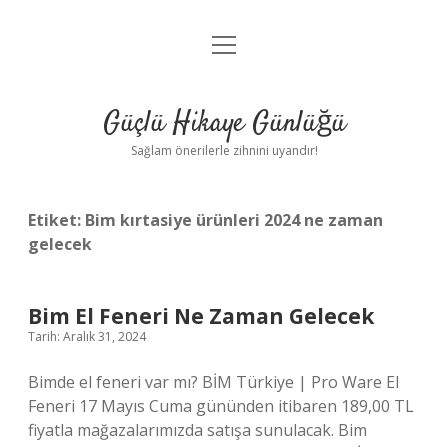
menüyü
Anasayfa
aç
Gizlilik Politikası
Güçlü Hikaye Günlüğü
Yasal Uyarı
Sağlam önerilerle zihnini uyandır!
Hakkımızda
Etiket:
Bim kırtasiye ürünleri 2024 ne zaman
gelecek
Bim El Feneri Ne Zaman Gelecek
Tarih: Aralık 31, 2024
Bimde el feneri var mı? BİM Türkiye | Pro Ware El
Feneri 17 Mayıs Cuma gününden itibaren 189,00 TL
fiyatla mağazalarımızda satışa sunulacak. Bim