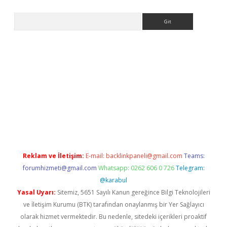
Arama
 bahis siteleri
vdcasino
https://www.betexper.xyz/
Reklam ve İletişim:
E-mail:
backlinkpaneli@gmail.com
Teams:
forumhizmeti@gmail.com
Whatsapp: 0262 606 0 726
Telegram:
@karabul
Yasal Uyarı:
Sitemiz, 5651 Sayılı Kanun gereğince Bilgi Teknolojileri
ve İletişim Kurumu (BTK) tarafından onaylanmış bir Yer Sağlayıcı
olarak hizmet vermektedir. Bu nedenle, sitedeki içerikleri proaktif