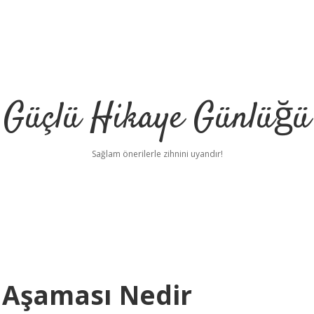
Güçlü Hikaye Günlüğü
Sağlam önerilerle zihnini uyandır!
 Aşaması Nedir