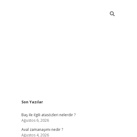
Sidebar
Son Yazılar
ilbet
güvenilir bahis siteler
Baş ile ilgili atasözleri nelerdir ?
Ağustos 6, 2026
Aval zamanaşımı nedir ?
Ağustos 4, 2026