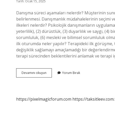
Tarih: Ocak 15, 2025
Danışma süreci aşamaları nelerdir? Müşterinin sun
belirlenmesi. Danışmanlık müdahalelerinin seçimi v
ilkeleri nelerdir? Psikolojik danışmanların uygulaması
yeterlilik), (2) dürüstlük, (3) duyarlılık ve saygı, (4) 
sorumluluk, (6) mesleki ve bilimsel sorumluluk olma
ilk oturumda neler yapılır? Terapideki ilk görüşme,
değişiklik sağlamayı amaçlamadığı bir değerlendirm
terapi sürecinden beklentilerini anlamak ve terapi i
Danışma
Devamını okuyun
Yorum Bırak
Sürecinin
5
Aşaması
Nedir
https://pixelmagicforum.com
https://taksitleev.com.