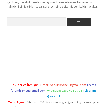
içerikleri,
backlinkpanelicomtr@gmail.com
adresine bildirmeniz
halinde, ilgili içerikler yasal süre içerisinde sitemizden kaldırılacaktır.
Arama
 siteleri
vdcasino
https://www.betexper.xyz/
Reklam ve İletişim:
E-mail:
backlinkpaneli@gmail.com
Teams:
forumhizmeti@gmail.com
Whatsapp: 0262 606 0 726
Telegram:
@karabul
Yasal Uyarı:
Sitemiz, 5651 Sayılı Kanun gereğince Bilgi Teknolojileri