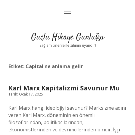
menüyü
Anasayfa
aç
Gizlilik Politikası
Güçlü Hikaye Günlüğü
Yasal Uyarı
Sağlam önerilerle zihnini uyandır!
Hakkımızda
Etiket:
Capital ne anlama gelir
Karl Marx Kapitalizmi Savunur Mu
Tarih: Ocak 17, 2025
Karl Marx hangi ideolojiyi savunur? Marksizme adını
veren Karl Marx, döneminin en önemli
filozoflarından, politikacılarından,
ekonomistlerinden ve devrimcilerinden biridir. İşçi