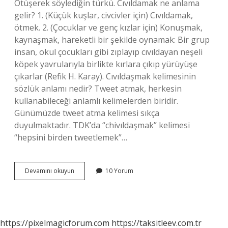
Ötüşerek söylediğin türkü. Cıvıldamak ne anlama
gelir? 1. (Küçük kuşlar, civcivler için) Cıvıldamak,
ötmek. 2. (Çocuklar ve genç kızlar için) Konuşmak,
kaynaşmak, hareketli bir şekilde oynamak: Bir grup
insan, okul çocukları gibi zıplayıp cıvıldayan neşeli
köpek yavrularıyla birlikte kırlara çıkıp yürüyüşe
çıkarlar (Refik H. Karay). Cıvıldaşmak kelimesinin
sözlük anlamı nedir? Tweet atmak, herkesin
kullanabileceği anlamlı kelimelerden biridir.
Günümüzde tweet atma kelimesi sıkça
duyulmaktadır. TDK’da “chivıldaşmak” kelimesi
“hepsini birden tweetlemek”…
Cıvıl
Devamını okuyun
10 Yorum
Anlamı
Ne
https://pixelmagicforum.com
https://taksitleev.com.tr