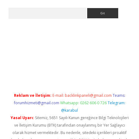
Arama
siteleri
vdcasino
https://www.betexper.xyz/
Reklam ve İletişim:
E-mail:
backlinkpaneli@gmail.com
Teams:
forumhizmeti@gmail.com
Whatsapp: 0262 606 0 726
Telegram:
@karabul
Yasal Uyarı:
Sitemiz, 5651 Sayılı Kanun gereğince Bilgi Teknolojileri
ve İletişim Kurumu (BTK) tarafından onaylanmış bir Yer Sağlayıcı
olarak hizmet vermektedir. Bu nedenle, sitedeki içerikleri proaktif