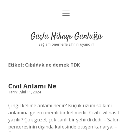
menüyü
Anasayfa
aç
Gizlilik Politikası
Güçlü Hikaye Günlüğü
Yasal Uyarı
Sağlam önerilerle zihnini uyandır!
Hakkımızda
Etiket:
Cıbıldak ne demek TDK
Cıvıl Anlamı Ne
Tarih: Eylül 11, 2024
Çıngıl kelime anlamı nedir? Küçük üzüm salkımı
anlamına gelen önemli bir kelimedir. Cıvıl cıvıl nasıl
yazılır? Çok güzel, çok canlı bir şehirdi dedi. – Salon
penceresinin dışında kafesinde ötüşen kanarya. –