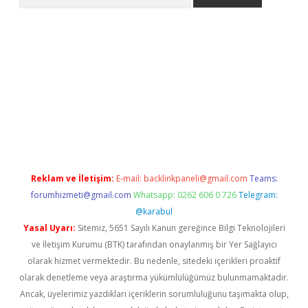
siteleri
vdcasino
https://www.betexper.xyz/
Reklam ve İletişim:
E-mail:
backlinkpaneli@gmail.com
Teams:
forumhizmeti@gmail.com
Whatsapp: 0262 606 0 726
Telegram:
@karabul
Yasal Uyarı:
Sitemiz, 5651 Sayılı Kanun gereğince Bilgi Teknolojileri
ve İletişim Kurumu (BTK) tarafından onaylanmış bir Yer Sağlayıcı
olarak hizmet vermektedir. Bu nedenle, sitedeki içerikleri proaktif
olarak denetleme veya araştırma yükümlülüğümüz bulunmamaktadır.
Ancak, üyelerimiz yazdıkları içeriklerin sorumluluğunu taşımakta olup,