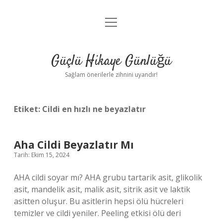
menüyü
Anasayfa
aç
Gizlilik Politikası
Güçlü Hikaye Günlüğü
Yasal Uyarı
Sağlam önerilerle zihnini uyandır!
Hakkımızda
Etiket:
Cildi en hızlı ne beyazlatır
Aha Cildi Beyazlatır Mı
Tarih: Ekim 15, 2024
AHA cildi soyar mı? AHA grubu tartarik asit, glikolik
asit, mandelik asit, malik asit, sitrik asit ve laktik
asitten oluşur. Bu asitlerin hepsi ölü hücreleri
temizler ve cildi yeniler. Peeling etkisi ölü deri