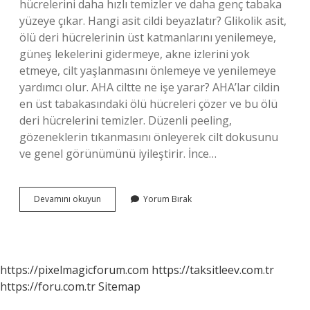
hücrelerini daha hızlı temizler ve daha genç tabaka
yüzeye çıkar. Hangi asit cildi beyazlatır? Glikolik asit,
ölü deri hücrelerinin üst katmanlarını yenilemeye,
güneş lekelerini gidermeye, akne izlerini yok
etmeye, cilt yaşlanmasını önlemeye ve yenilemeye
yardımcı olur. AHA ciltte ne işe yarar? AHA’lar cildin
en üst tabakasındaki ölü hücreleri çözer ve bu ölü
deri hücrelerini temizler. Düzenli peeling,
gözeneklerin tıkanmasını önleyerek cilt dokusunu
ve genel görünümünü iyileştirir. İnce…
Aha
Devamını okuyun
Yorum Bırak
Cildi
Beyazlatır
Mı
https://pixelmagicforum.com
https://taksitleev.com.tr
https://foru.com.tr
Sitemap