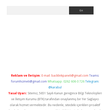
Arama
siteleri
vdcasino
https://www.betexper.xyz/
Reklam ve İletişim:
E-mail:
backlinkpaneli@gmail.com
Teams:
forumhizmeti@gmail.com
Whatsapp: 0262 606 0 726
Telegram:
@karabul
Yasal Uyarı:
Sitemiz, 5651 Sayılı Kanun gereğince Bilgi Teknolojileri
ve İletişim Kurumu (BTK) tarafından onaylanmış bir Yer Sağlayıcı
olarak hizmet vermektedir. Bu nedenle, sitedeki içerikleri proaktif