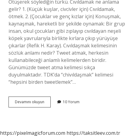
Ötüşerek söylediğin türkü. Cıvıldamak ne anlama
gelir? 1. (Küçük kuşlar, civcivler için) Cıvıldamak,
ötmek. 2. (Çocuklar ve genç kızlar için) Konuşmak,
kaynaşmak, hareketli bir şekilde oynamak: Bir grup
insan, okul çocukları gibi zıplayıp cıvıldayan neşeli
köpek yavrularıyla birlikte kırlara çıkıp yürüyüşe
çıkarlar (Refik H. Karay). Cıvıldaşmak kelimesinin
sözlük anlamı nedir? Tweet atmak, herkesin
kullanabileceği anlamlı kelimelerden biridir.
Günümüzde tweet atma kelimesi sıkça
duyulmaktadır. TDK’da “chivıldaşmak” kelimesi
“hepsini birden tweetlemek”…
Cıvıl
Devamını okuyun
10 Yorum
Anlamı
Ne
https://pixelmagicforum.com
https://taksitleev.com.tr