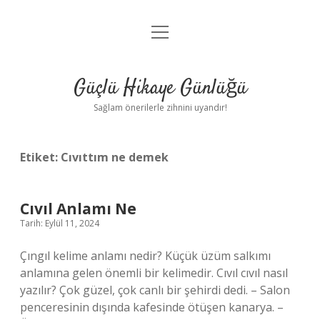
menüyü
Anasayfa
aç
Gizlilik Politikası
Güçlü Hikaye Günlüğü
Yasal Uyarı
Sağlam önerilerle zihnini uyandır!
Hakkımızda
Etiket:
Cıvıttım ne demek
Cıvıl Anlamı Ne
Tarih: Eylül 11, 2024
Çıngıl kelime anlamı nedir? Küçük üzüm salkımı
anlamına gelen önemli bir kelimedir. Cıvıl cıvıl nasıl
yazılır? Çok güzel, çok canlı bir şehirdi dedi. – Salon
penceresinin dışında kafesinde ötüşen kanarya. –