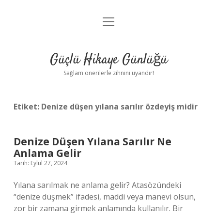
menüyü
Anasayfa
aç
Gizlilik Politikası
Güçlü Hikaye Günlüğü
Yasal Uyarı
Sağlam önerilerle zihnini uyandır!
Hakkımızda
Etiket:
Denize düşen yılana sarılır özdeyiş midir
Denize Düşen Yılana Sarılır Ne
Anlama Gelir
Tarih: Eylül 27, 2024
Yılana sarılmak ne anlama gelir? Atasözündeki
“denize düşmek” ifadesi, maddi veya manevi olsun,
zor bir zamana girmek anlamında kullanılır. Bir