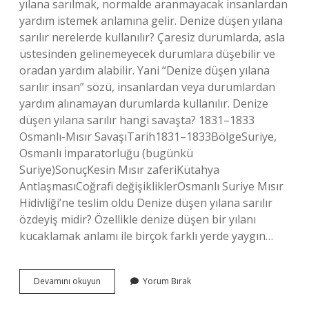
yılana sarılmak, normalde aranmayacak insanlardan
yardım istemek anlamına gelir. Denize düşen yılana
sarılır nerelerde kullanılır? Çaresiz durumlarda, asla
üstesinden gelinemeyecek durumlara düşebilir ve
oradan yardım alabilir. Yani “Denize düşen yılana
sarılır insan” sözü, insanlardan veya durumlardan
yardım alınamayan durumlarda kullanılır. Denize
düşen yılana sarılır hangi savaşta? 1831–1833
Osmanlı-Mısır SavaşıTarih1831–1833BölgeSuriye,
Osmanlı İmparatorluğu (bugünkü
Suriye)SonuçKesin Mısır zaferiKütahya
AntlaşmasıCoğrafi değişikliklerOsmanlı Suriye Mısır
Hidivliği’ne teslim oldu Denize düşen yılana sarılır
özdeyiş midir? Özellikle denize düşen bir yılanı
kucaklamak anlamı ile birçok farklı yerde yaygın…
Denize
Devamını okuyun
Yorum Bırak
Düşen
Yılana