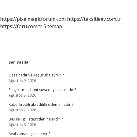
Sarılır
Ne
Anlama
https://pixelmagicforum.com
https://taksitleev.com.tr
Gelir
https://foru.com.tr
Sitemap
Sidebar
Son Yazılar
Kıssa nedir ve kaç gruba ayrılır ?
Ağustos 9, 2026
Su geçirmez bant suya dayanıklı mıdır ?
Ağustos 8, 2026
Kabul kredili akreditifli ödeme nedir ?
Ağustos 7, 2026
Baş ile ilgili atasözleri nelerdir ?
Ağustos 6, 2026
Aval zamanaşımı nedir ?