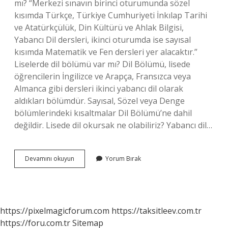
mı? “Merkezi sınavın birinci oturumunda sözel
kısımda Türkçe, Türkiye Cumhuriyeti İnkılap Tarihi
ve Atatürkçülük, Din Kültürü ve Ahlak Bilgisi,
Yabancı Dil dersleri, ikinci oturumda ise sayısal
kısımda Matematik ve Fen dersleri yer alacaktır.”
Liselerde dil bölümü var mı? Dil Bölümü, lisede
öğrencilerin İngilizce ve Arapça, Fransızca veya
Almanca gibi dersleri ikinci yabancı dil olarak
aldıkları bölümdür. Sayısal, Sözel veya Denge
bölümlerindeki kısaltmalar Dil Bölümü’ne dahil
değildir. Lisede dil okursak ne olabiliriz? Yabancı dil…
Dil
Devamını okuyun
Yorum Bırak
Icin
Hangi
Liseye
Gidilir
https://pixelmagicforum.com
https://taksitleev.com.tr
https://foru.com.tr
Sitemap