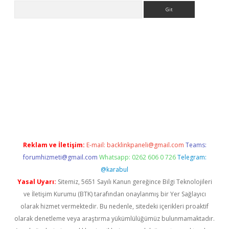
Arama
lbet
güvenilir bahis siteleri
vdcasino
https://www.betexper.xyz
Reklam ve İletişim:
E-mail:
backlinkpaneli@gmail.com
Teams:
forumhizmeti@gmail.com
Whatsapp: 0262 606 0 726
Telegram:
@karabul
Yasal Uyarı:
Sitemiz, 5651 Sayılı Kanun gereğince Bilgi Teknolojileri
ve İletişim Kurumu (BTK) tarafından onaylanmış bir Yer Sağlayıcı
olarak hizmet vermektedir. Bu nedenle, sitedeki içerikleri proaktif
olarak denetleme veya araştırma yükümlülüğümüz bulunmamaktadır.