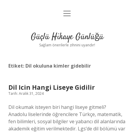
menüyü
Anasayfa
aç
Gizlilik Politikası
Güçlü Hikaye Günlüğü
Yasal Uyarı
Sağlam önerilerle zihnini uyandır!
Hakkımızda
Etiket:
Dil okuluna kimler gidebilir
Dil Icin Hangi Liseye Gidilir
Tarih: Aralık 31, 2024
Dil okumak isteyen biri hangi liseye gitmeli?
Anadolu liselerinde öğrencilere Türkçe, matematik,
fen bilimleri, sosyal bilgiler ve yabancı dil alanlarında
akademik eğitim verilmektedir. Lgs’de dil bölümü var