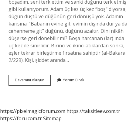
boşadım, seni terk ettim ve sanki düğünü terk etmiş
gibi kullanıyorum. Adam üç kez üç kez “boş” diyorsa,
düğün düştü ve düğünün geri dönüşü yok. Adamın
karısına: “Babanın evine git, evimin dışında dur ya da
cehenneme git” düğünü, düğünü azaltır. Dini nikâh
düşerse geri dönebilir mi? Boşa harcanan (lar) ında
üç kez ile sınırlıdır. Birinci ve ikinci atıklardan sonra,
eşler tekrar birleştirme fırsatına sahiptir (al-Bakara
2/229). Kişi, şiddet anında…
Din
Devamını okuyun
Yorum Bırak
Değiştirince
Nikah
Düşer
Mi
https://pixelmagicforum.com
https://taksitleev.com.tr
https://foru.com.tr
Sitemap