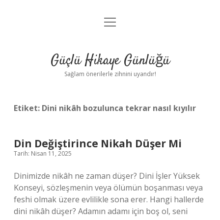
menüyü
Anasayfa
aç
Gizlilik Politikası
Güçlü Hikaye Günlüğü
Yasal Uyarı
Sağlam önerilerle zihnini uyandır!
Hakkımızda
Etiket:
Dini nikâh bozulunca tekrar nasıl kıyılır
Din Değiştirince Nikah Düşer Mi
Tarih: Nisan 11, 2025
Dinimizde nikâh ne zaman düşer? Dini İşler Yüksek
Konseyi, sözleşmenin veya ölümün boşanması veya
feshi olmak üzere evlilikle sona erer. Hangi hallerde
dini nikâh düşer? Adamın adamı için boş ol, seni