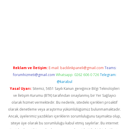
siteleri
vdcasino
https://www.betexper.xyz/
Reklam ve İletişim:
E-mail:
backlinkpaneli@gmail.com
Teams:
forumhizmeti@gmail.com
Whatsapp: 0262 606 0 726
Telegram:
@karabul
Yasal Uyarı:
Sitemiz, 5651 Sayılı Kanun gereğince Bilgi Teknolojileri
ve İletişim Kurumu (BTK) tarafından onaylanmış bir Yer Sağlayıcı
olarak hizmet vermektedir. Bu nedenle, sitedeki içerikleri proaktif
olarak denetleme veya araştırma yükümlülüğümüz bulunmamaktadır.
Ancak, üyelerimiz yazdıkları içeriklerin sorumluluğunu taşımakta olup,
siteye üye olarak bu sorumluluğu kabul etmiş sayılırlar. Bu internet