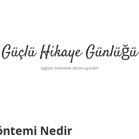
Güçlü Hikaye Günlüğü
Sağlam önerilerle zihnini uyandır!
Yöntemi Nedir