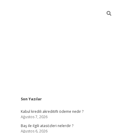
Sidebar
Son Yazılar
ilbet
güvenilir bahis siteleri
v
Kabul kredili akreditifli ödeme nedir ?
Ağustos 7, 2026
Baş ile ilgili atasözleri nelerdir ?
Ağustos 6, 2026