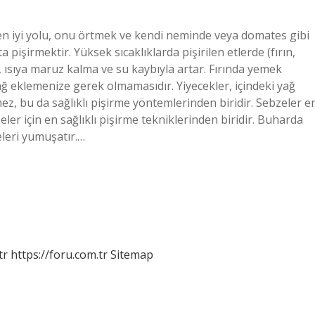
n en iyi yolu, onu örtmek ve kendi neminde veya domates gibi
ta pişirmektir. Yüksek sıcaklıklarda pişirilen etlerde (fırın,
, ısıya maruz kalma ve su kaybıyla artar. Fırında yemek
yağ eklemenize gerek olmamasıdır. Yiyecekler, içindeki yağ
mez, bu da sağlıklı pişirme yöntemlerinden biridir. Sebzeler e
zeler için en sağlıklı pişirme tekniklerinden biridir. Buharda
eleri yumuşatır.…
tr
https://foru.com.tr
Sitemap