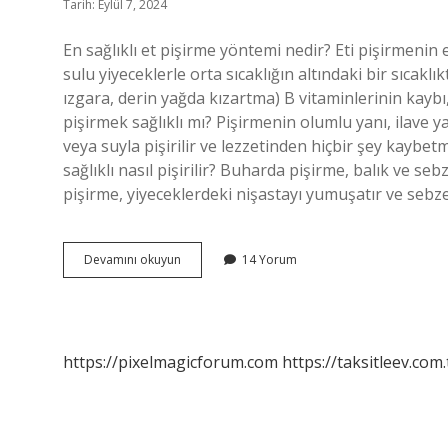
Tarih: Eylül 7, 2024
En sağlıklı et pişirme yöntemi nedir? Eti pişirmeni
sulu yiyeceklerle orta sıcaklığın altındaki bir sıcaklık
ızgara, derin yağda kızartma) B vitaminlerinin kaybı
pişirmek sağlıklı mı? Pişirmenin olumlu yanı, ilave 
veya suyla pişirilir ve lezzetinden hiçbir şey kaybet
sağlıklı nasıl pişirilir? Buharda pişirme, balık ve seb
pişirme, yiyeceklerdeki nişastayı yumuşatır ve sebz
En
Devamını okuyun
14 Yorum
Sağlıklı
Pişirme
Yöntemi
Nedir
https://pixelmagicforum.com
https://taksitleev.com.