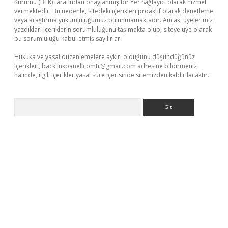
Kurumu (BTK) tarafından onaylanmış bir Yer Sağlayıcı olarak hizmet
vermektedir. Bu nedenle, sitedeki içerikleri proaktif olarak denetleme
veya araştırma yükümlülüğümüz bulunmamaktadır. Ancak, üyelerimiz
yazdıkları içeriklerin sorumluluğunu taşımakta olup, siteye üye olarak
bu sorumluluğu kabul etmiş sayılırlar.
Hukuka ve yasal düzenlemelere aykırı olduğunu düşündüğünüz
içerikleri,
backlinkpanelicomtr@gmail.com
adresine bildirmeniz
halinde, ilgili içerikler yasal süre içerisinde sitemizden kaldırılacaktır.
Arama
iteleri
vdcasino
https://www.betexper.xyz/