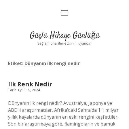
menüyü
Anasayfa
aç
Gizlilik Politikası
Güçlü Hikaye Günlüğü
Yasal Uyarı
Sağlam önerilerle zihnini uyandır!
Hakkımızda
Etiket:
Dünyanın ilk rengi nedir
Ilk Renk Nedir
Tarih: Eylül 19, 2024
Dünyanın ilk rengi nedir? Avustralya, Japonya ve
ABD’li araştırmacılar, Afrika’daki Sahra’da 1,1 milyar
yıllık kayalarda dünyanın en eski rengini keşfettiler.
Son bir araştırmaya göre, flamingoların ve pamuk