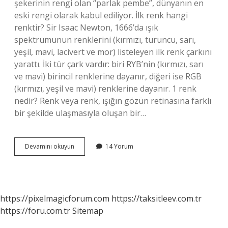
şekerinin rengi olan “parlak pembe”, dünyanın en
eski rengi olarak kabul ediliyor. İlk renk hangi
renktir? Sir Isaac Newton, 1666’da ışık
spektrumunun renklerini (kırmızı, turuncu, sarı,
yeşil, mavi, lacivert ve mor) listeleyen ilk renk çarkını
yarattı. İki tür çark vardır: biri RYB’nin (kırmızı, sarı
ve mavi) birincil renklerine dayanır, diğeri ise RGB
(kırmızı, yeşil ve mavi) renklerine dayanır. 1 renk
nedir? Renk veya renk, ışığın gözün retinasına farklı
bir şekilde ulaşmasıyla oluşan bir…
Ilk
Devamını okuyun
14 Yorum
Renk
Nedir
https://pixelmagicforum.com
https://taksitleev.com.tr
https://foru.com.tr
Sitemap