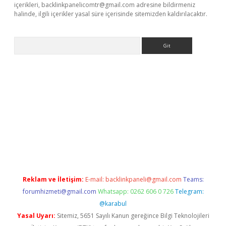
içerikleri,
backlinkpanelicomtr@gmail.com
adresine bildirmeniz
halinde, ilgili içerikler yasal süre içerisinde sitemizden kaldırılacaktır.
Arama
 siteleri
vdcasino
https://www.betexper.xyz/
Reklam ve İletişim:
E-mail:
backlinkpaneli@gmail.com
Teams:
forumhizmeti@gmail.com
Whatsapp: 0262 606 0 726
Telegram:
@karabul
Yasal Uyarı:
Sitemiz, 5651 Sayılı Kanun gereğince Bilgi Teknolojileri