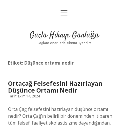
menüyü
Anasayfa
aç
Gizlilik Politikası
Güçlü Hikaye Günlüğü
Yasal Uyarı
Sağlam önerilerle zihnini uyandır!
Hakkımızda
Etiket:
Düşünce ortamı nedir
Ortaçağ Felsefesini Hazırlayan
Düşünce Ortamı Nedir
Tarih: Ekim 14, 2024
Orta Çağ felsefesini hazırlayan düşünce ortamı
nedir? Orta Çağ’ın belirli bir döneminden itibaren
tüm felsefi faaliyet skolastisizme dayandığından,