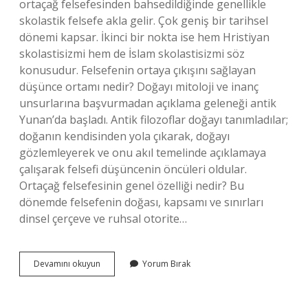
ortaçağ felsefesinden bahsedildiğinde genellikle
skolastik felsefe akla gelir. Çok geniş bir tarihsel
dönemi kapsar. İkinci bir nokta ise hem Hristiyan
skolastisizmi hem de İslam skolastisizmi söz
konusudur. Felsefenin ortaya çıkışını sağlayan
düşünce ortamı nedir? Doğayı mitoloji ve inanç
unsurlarına başvurmadan açıklama geleneği antik
Yunan’da başladı. Antik filozoflar doğayı tanımladılar;
doğanın kendisinden yola çıkarak, doğayı
gözlemleyerek ve onu akıl temelinde açıklamaya
çalışarak felsefi düşüncenin öncüleri oldular.
Ortaçağ felsefesinin genel özelliği nedir? Bu
dönemde felsefenin doğası, kapsamı ve sınırları
dinsel çerçeve ve ruhsal otorite…
Ortaçağ
Devamını okuyun
Yorum Bırak
Felsefesini
Hazırlayan
Düşünce