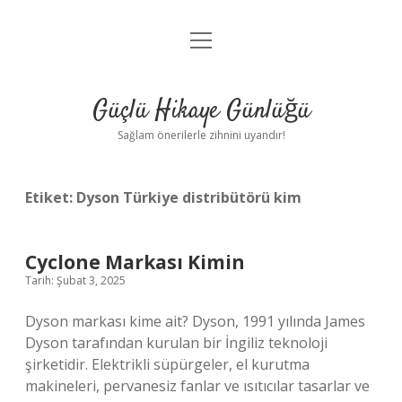
menüyü
Anasayfa
aç
Gizlilik Politikası
Güçlü Hikaye Günlüğü
Yasal Uyarı
Sağlam önerilerle zihnini uyandır!
Hakkımızda
Etiket:
Dyson Türkiye distribütörü kim
Cyclone Markası Kimin
Tarih: Şubat 3, 2025
Dyson markası kime ait? Dyson, 1991 yılında James
Dyson tarafından kurulan bir İngiliz teknoloji
şirketidir. Elektrikli süpürgeler, el kurutma
makineleri, pervanesiz fanlar ve ısıtıcılar tasarlar ve