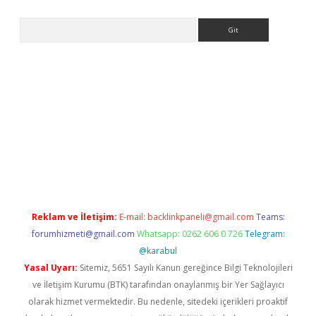
Arama
ahis siteleri
vdcasino
https://www.betexper.xyz/
Reklam ve İletişim:
E-mail:
backlinkpaneli@gmail.com
Teams:
forumhizmeti@gmail.com
Whatsapp: 0262 606 0 726
Telegram:
@karabul
Yasal Uyarı:
Sitemiz, 5651 Sayılı Kanun gereğince Bilgi Teknolojileri
ve İletişim Kurumu (BTK) tarafından onaylanmış bir Yer Sağlayıcı
olarak hizmet vermektedir. Bu nedenle, sitedeki içerikleri proaktif