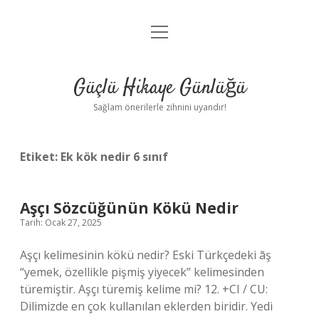
menüyü
Anasayfa
aç
Gizlilik Politikası
Güçlü Hikaye Günlüğü
Yasal Uyarı
Sağlam önerilerle zihnini uyandır!
Hakkımızda
Etiket:
Ek kök nedir 6 sınıf
Aşçı Sözcüğünün Kökü Nedir
Tarih: Ocak 27, 2025
Aşçı kelimesinin kökü nedir? Eski Türkçedeki āş
“yemek, özellikle pişmiş yiyecek” kelimesinden
türemiştir. Aşçı türemiş kelime mi? 12. +CI / CU:
Dilimizde en çok kullanılan eklerden biridir. Yedi