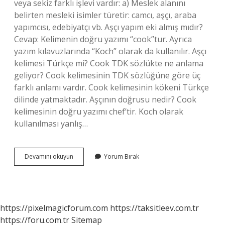
veya sekiz farklı işlevi vardır: a) Meslek alanını
belirten mesleki isimler türetir: camcı, aşçı, araba
yapımcısı, edebiyatçı vb. Aşçı yapım eki almış mıdır?
Cevap: Kelimenin doğru yazımı “cook”tur. Ayrıca
yazım kılavuzlarında “Koch” olarak da kullanılır. Aşçı
kelimesi Türkçe mi? Cook TDK sözlükte ne anlama
geliyor? Cook kelimesinin TDK sözlüğüne göre üç
farklı anlamı vardır. Cook kelimesinin kökeni Türkçe
dilinde yatmaktadır. Aşçının doğrusu nedir? Cook
kelimesinin doğru yazımı chef’tir. Koch olarak
kullanılması yanlış…
Aşçı
Devamını okuyun
Yorum Bırak
Sözcüğünün
Kökü
Nedir
https://pixelmagicforum.com
https://taksitleev.com.tr
https://foru.com.tr
Sitemap