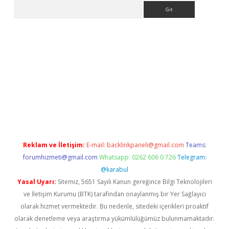
Arama
siteleri
vdcasino
https://www.betexper.xyz/
Reklam ve İletişim:
E-mail:
backlinkpaneli@gmail.com
Teams:
forumhizmeti@gmail.com
Whatsapp: 0262 606 0 726
Telegram:
@karabul
Yasal Uyarı:
Sitemiz, 5651 Sayılı Kanun gereğince Bilgi Teknolojileri
ve İletişim Kurumu (BTK) tarafından onaylanmış bir Yer Sağlayıcı
olarak hizmet vermektedir. Bu nedenle, sitedeki içerikleri proaktif
olarak denetleme veya araştırma yükümlülüğümüz bulunmamaktadır.