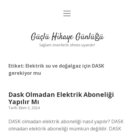
menüyü
Anasayfa
aç
Gizlilik Politikası
Güçlü Hikaye Günlüğü
Yasal Uyarı
Sağlam önerilerle zihnini uyandır!
Hakkımızda
Etiket:
Elektrik su ve doğalgaz için DASK
gerekiyor mu
Dask Olmadan Elektrik Aboneliği
Yapılır Mı
Tarih: Ekim 3, 2024
DASK olmadan elektrik aboneliği nasıl yapılır? DASK
olmadan elektrik aboneliği mümkün değildir. DASK