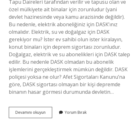
Tapu Daireleri tarafından verilir ve tapusu olan ve
özel mülkiyete ait binalar için zorunludur (yani
devlet hazinesinde veya kamu arazisinde değildir).
Bu nedenle, elektrik aboneliğiniz için DASK’ınız
olmalıdır. Elektrik, su ve doğalgaz için DASK
gerekiyor mu? İster ev sahibi olun ister kiralayın,
konut binaları için deprem sigortası zorunludur.
Doğalgaz, elektrik ve su abonelikleri için DASK talep
edilir. Bu nedenle DASK olmadan bu abonelik
işlemlerini gerçekleştirmek mümkün değildir. DASK
poliçesi yoksa ne olur? Afet Sigortaları Kanunu’na
göre, DASK sigortası olmayan bir kişi depremde
binanın hasar görmesi durumunda devletin…
Dask
Devamını okuyun
Yorum Bırak
Olmadan
Elektrik
Aboneliği
Yapılır