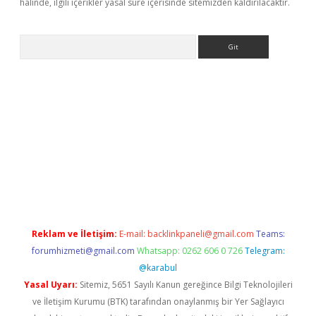
halinde, ilgili içerikler yasal süre içerisinde sitemizden kaldırılacaktır.
Arama
siteleri
vdcasino
https://www.betexper.xyz/
Reklam ve İletişim:
E-mail:
backlinkpaneli@gmail.com
Teams:
forumhizmeti@gmail.com
Whatsapp: 0262 606 0 726
Telegram:
@karabul
Yasal Uyarı:
Sitemiz, 5651 Sayılı Kanun gereğince Bilgi Teknolojileri
ve İletişim Kurumu (BTK) tarafından onaylanmış bir Yer Sağlayıcı