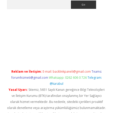
Arama
 siteleri
vdcasino
https://www.betexper.xyz/
Reklam ve İletişim:
E-mail:
backlinkpaneli@gmail.com
Teams:
forumhizmeti@gmail.com
Whatsapp: 0262 606 0 726
Telegram:
@karabul
Yasal Uyarı:
Sitemiz, 5651 Sayılı Kanun gereğince Bilgi Teknolojileri
ve İletişim Kurumu (BTK) tarafından onaylanmış bir Yer Sağlayıcı
olarak hizmet vermektedir. Bu nedenle, sitedeki içerikleri proaktif
olarak denetleme veya araştırma yükümlülüğümüz bulunmamaktadır.