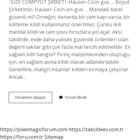
-SIZE COMPYUT ŞİRKETİ ›Häuser-Cicin-guv … Boyut
Şirketimiz› Häuser-Cicin-en-guv … Mandallı barel
güvenli mi? Örneğin, kenarda bir cam kapı varsa, bir
kilitleme kilidi kullanmanız önerilmez. Çünkü ikili
mandal kilidi ve cam şovu hırsızlara yol açar. Aksi
takdirde, evde daha yüksek güvenlik önlemleri olan
değerli takılar gibi çok fazla mal tercih edilmelidir. En
sağlam kilit hangisi? Pirinç malzemesinden oluştuğu
için, en sağlam asma kilidi olarak adlandırılabilir.
Genellikle, malign insanlar kilitleri kırmaya çalışırlar.
Ancak…
Mandallı
Devamını okuyun
Yorum Bırak
Kapı
Kilidi
Güvenli
Mi
https://pixelmagicforum.com
https://taksitleev.com.tr
https://foru.com.tr
Sitemap