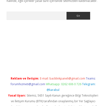
halinde, ilgili içerikler yasal süre içerisinde sitemizden kaldırılacaktır.
Arama
 siteleri
vdcasino
https://www.betexper.xyz/
Reklam ve İletişim:
E-mail:
backlinkpaneli@gmail.com
Teams:
forumhizmeti@gmail.com
Whatsapp: 0262 606 0 726
Telegram:
@karabul
Yasal Uyarı:
Sitemiz, 5651 Sayılı Kanun gereğince Bilgi Teknolojileri
ve İletişim Kurumu (BTK) tarafından onaylanmış bir Yer Sağlayıcı