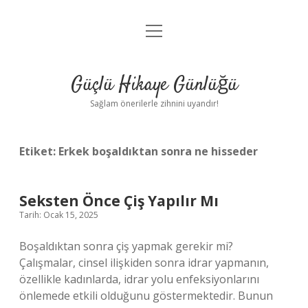
menüyü
Anasayfa
aç
Gizlilik Politikası
Güçlü Hikaye Günlüğü
Yasal Uyarı
Sağlam önerilerle zihnini uyandır!
Hakkımızda
Etiket:
Erkek boşaldıktan sonra ne hisseder
Seksten Önce Çiş Yapılır Mı
Tarih: Ocak 15, 2025
Boşaldıktan sonra çiş yapmak gerekir mi?
Çalışmalar, cinsel ilişkiden sonra idrar yapmanın,
özellikle kadınlarda, idrar yolu enfeksiyonlarını
önlemede etkili olduğunu göstermektedir. Bunun