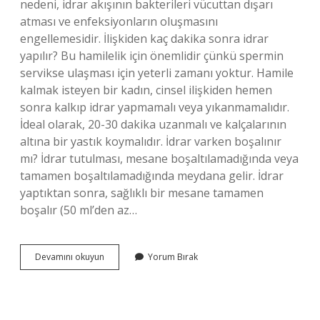
nedeni, idrar akışının bakterileri vücuttan dışarı
atması ve enfeksiyonların oluşmasını
engellemesidir. İlişkiden kaç dakika sonra idrar
yapılır? Bu hamilelik için önemlidir çünkü spermin
servikse ulaşması için yeterli zamanı yoktur. Hamile
kalmak isteyen bir kadın, cinsel ilişkiden hemen
sonra kalkıp idrar yapmamalı veya yıkanmamalıdır.
İdeal olarak, 20-30 dakika uzanmalı ve kalçalarının
altına bir yastık koymalıdır. İdrar varken boşalınır
mı? İdrar tutulması, mesane boşaltılamadığında veya
tamamen boşaltılamadığında meydana gelir. İdrar
yaptıktan sonra, sağlıklı bir mesane tamamen
boşalır (50 ml’den az…
Seksten
Devamını okuyun
Yorum Bırak
Önce
Çiş
Yapılır
Mı