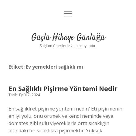
menüyü
Anasayfa
aç
Gizlilik Politikası
Güçlü Hikaye Günlüğü
Yasal Uyarı
Sağlam önerilerle zihnini uyandır!
Hakkımızda
Etiket:
Ev yemekleri sağlıklı mı
En Sağlıklı Pişirme Yöntemi Nedir
Tarih: Eylül 7, 2024
En sağlıklı et pişirme yöntemi nedir? Eti pişirmenin
en iyi yolu, onu örtmek ve kendi neminde veya
domates gibi sulu yiyeceklerle orta sıcaklığın
altındaki bir sıcaklıkta pişirmektir. Yüksek