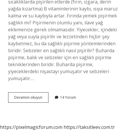
sıcaklıklarda pişirilen etlerde (fırın, ızgara, derin
yağda kızartma) B vitaminlerinin kaybı, ısıya maruz
kalma ve su kaybıyla artar. Fırında yemek pişirmek
sağlıklı mı? Pişirmenin olumlu yanı, ilave yağ
eklemenize gerek olmamasıdır. Yiyecekler, içindeki
yağ veya suyla pişirilir ve lezzetinden hiçbir şey
kaybetmez, bu da sağlıklı pişirme yöntemlerinden
biridir. Sebzeler en sağlıklı nasıl pişirilir? Buharda
pişirme, balık ve sebzeler için en sağlıklı pişirme
tekniklerinden biridir. Buharda pişirme,
yiyeceklerdeki nişastayı yumuşatır ve sebzeleri
yumuşatır.…
En
Devamını okuyun
14 Yorum
Sağlıklı
Pişirme
Yöntemi
Nedir
https://pixelmagicforum.com
https://taksitleev.com.tr