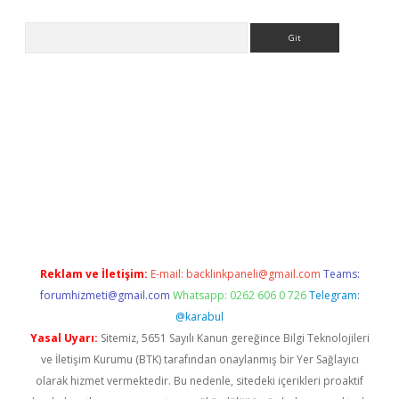
Arama
siteleri
vdcasino
https://www.betexper.xyz/
Reklam ve İletişim:
E-mail:
backlinkpaneli@gmail.com
Teams:
forumhizmeti@gmail.com
Whatsapp: 0262 606 0 726
Telegram:
@karabul
Yasal Uyarı:
Sitemiz, 5651 Sayılı Kanun gereğince Bilgi Teknolojileri
ve İletişim Kurumu (BTK) tarafından onaylanmış bir Yer Sağlayıcı
olarak hizmet vermektedir. Bu nedenle, sitedeki içerikleri proaktif