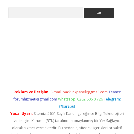
Arama
siteleri
vdcasino
https://www.betexper.xyz/
Reklam ve İletişim:
E-mail:
backlinkpaneli@gmail.com
Teams:
forumhizmeti@gmail.com
Whatsapp: 0262 606 0 726
Telegram:
@karabul
Yasal Uyarı:
Sitemiz, 5651 Sayılı Kanun gereğince Bilgi Teknolojileri
ve İletişim Kurumu (BTK) tarafından onaylanmış bir Yer Sağlayıcı
olarak hizmet vermektedir. Bu nedenle, sitedeki içerikleri proaktif