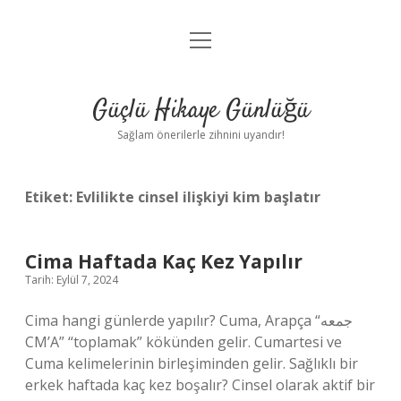
menüyü
Anasayfa
aç
Gizlilik Politikası
Güçlü Hikaye Günlüğü
Yasal Uyarı
Sağlam önerilerle zihnini uyandır!
Hakkımızda
Etiket:
Evlilikte cinsel ilişkiyi kim başlatır
Cima Haftada Kaç Kez Yapılır
Tarih: Eylül 7, 2024
Cima hangi günlerde yapılır? Cuma, Arapça “جمعه
CM’A” “toplamak” kökünden gelir. Cumartesi ve
Cuma kelimelerinin birleşiminden gelir. Sağlıklı bir
erkek haftada kaç kez boşalır? Cinsel olarak aktif bir