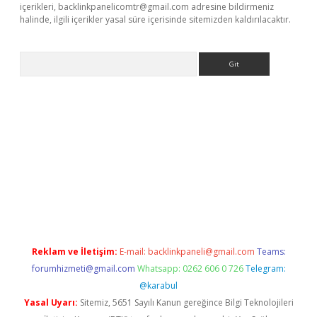
içerikleri,
backlinkpanelicomtr@gmail.com
adresine bildirmeniz
halinde, ilgili içerikler yasal süre içerisinde sitemizden kaldırılacaktır.
Arama
s siteleri
vdcasino
https://www.betexper.xyz/
Reklam ve İletişim:
E-mail:
backlinkpaneli@gmail.com
Teams:
forumhizmeti@gmail.com
Whatsapp: 0262 606 0 726
Telegram:
@karabul
Yasal Uyarı:
Sitemiz, 5651 Sayılı Kanun gereğince Bilgi Teknolojileri