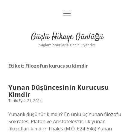
menüyü
Anasayfa
aç
Gizlilik Politikası
Güçlü Hikaye Günlüğü
Yasal Uyarı
Sağlam önerilerle zihnini uyandır!
Hakkımızda
Etiket:
Filozofun kurucusu kimdir
Yunan Düşüncesinin Kurucusu
Kimdir
Tarih: Eylül 21, 2024
Yunanlı düşünür kimdir? En ünlü üç Yunan filozofu
Sokrates, Platon ve Aristoteles’tir. İlk yunan
filozofları kimdir? Thales (M.Ö. 624-546) Yunan