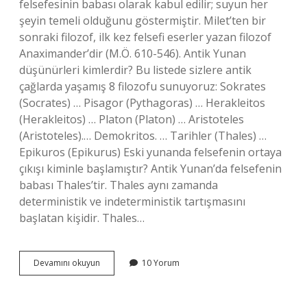
felsefesinin babası olarak kabul edilir; suyun her
şeyin temeli olduğunu göstermiştir. Milet’ten bir
sonraki filozof, ilk kez felsefi eserler yazan filozof
Anaximander’dir (M.Ö. 610-546). Antik Yunan
düşünürleri kimlerdir? Bu listede sizlere antik
çağlarda yaşamış 8 filozofu sunuyoruz: Sokrates
(Socrates) … Pisagor (Pythagoras) … Herakleitos
(Herakleitos) … Platon (Platon) … Aristoteles
(Aristoteles).​… Demokritos. … Tarihler (Thales) …
Epikuros (Epikurus) Eski yunanda felsefenin ortaya
çıkışı kiminle başlamıştır? Antik Yunan’da felsefenin
babası Thales’tir. Thales aynı zamanda
deterministik ve indeterministik tartışmasını
başlatan kişidir. Thales…
Yunan
Devamını okuyun
10 Yorum
Düşüncesinin
Kurucusu
Kimdir