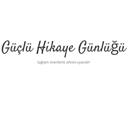
Güçlü Hikaye Günlüğü
Sağlam önerilerle zihnini uyandır!