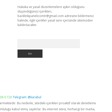
Hukuka ve yasal düzenlemelere aykırı olduğunu
düşündüğünüz içerikleri,
backlinkpanelicomtr@gmail.com
adresine bildirmeniz
halinde, ilgili içerikler yasal süre içerisinde sitemizden
kaldırılacaktır.
Arama
06 0 726
Telegram: @karabul
vermektedir. Bu nedenle, sitedeki içerikleri proaktif olarak denetleme
luğu kabul etmiş sayılırlar. Bu internet sitesi, herhangi bir marka,