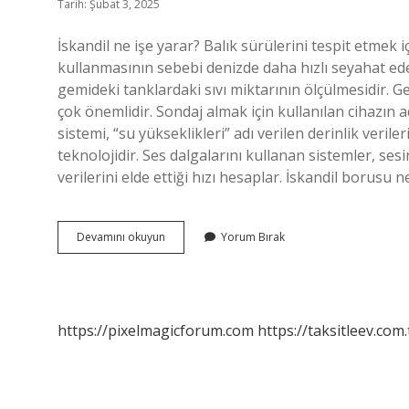
Tarih: Şubat 3, 2025
İskandil ne işe yarar? Balık sürülerini tespit etmek iç
kullanmasının sebebi denizde daha hızlı seyahat edeb
gemideki tanklardaki sıvı miktarının ölçülmesidir. 
çok önemlidir. Sondaj almak için kullanılan cihazın ad
sistemi, “su yükseklikleri” adı verilen derinlik veril
teknolojidir. Ses dalgalarını kullanan sistemler, sesi
verilerini elde ettiği hızı hesaplar. İskandil borusu 
Ip
Devamını okuyun
Yorum Bırak
Iskandil
Nedir
https://pixelmagicforum.com
https://taksitleev.com.