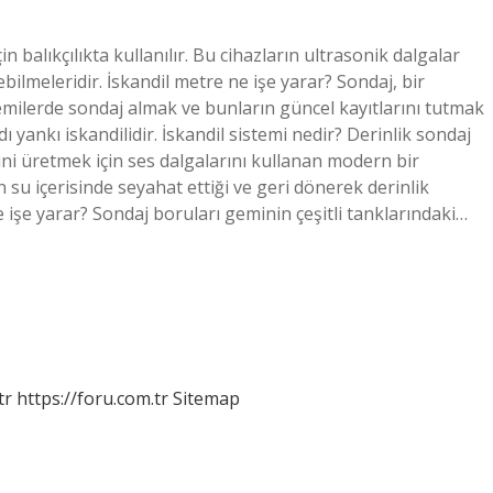
in balıkçılıkta kullanılır. Bu cihazların ultrasonik dalgalar
ilmeleridir. İskandil metre ne işe yarar? Sondaj, bir
Gemilerde sondaj almak ve bunların güncel kayıtlarını tutmak
ı yankı iskandilidir. İskandil sistemi nedir? Derinlik sondaj
erini üretmek için ses dalgalarını kullanan modern bir
n su içerisinde seyahat ettiği ve geri dönerek derinlik
ne işe yarar? Sondaj boruları geminin çeşitli tanklarındaki…
tr
https://foru.com.tr
Sitemap