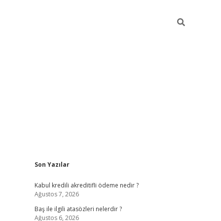
Sidebar
Son Yazılar
ilbet
güvenilir bahis siteleri
Kabul kredili akreditifli ödeme nedir ?
Ağustos 7, 2026
Baş ile ilgili atasözleri nelerdir ?
Ağustos 6, 2026