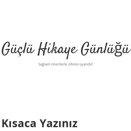
Güçlü Hikaye Günlüğü
Sağlam önerilerle zihnini uyandır!
Kısaca Yazınız