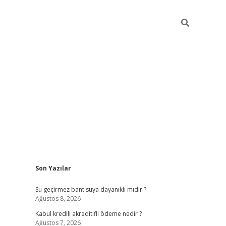
Sidebar
Son Yazılar
ilbet
güvenilir bahis siteleri
v
Su geçirmez bant suya dayanıklı mıdır ?
Ağustos 8, 2026
Kabul kredili akreditifli ödeme nedir ?
Ağustos 7, 2026