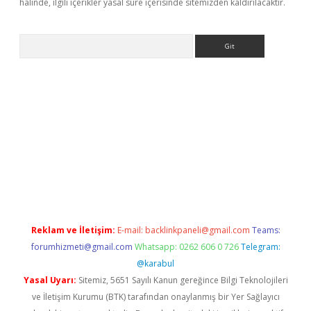
halinde, ilgili içerikler yasal süre içerisinde sitemizden kaldırılacaktır.
Arama
siteleri
vdcasino
https://www.betexper.xyz/
Reklam ve İletişim:
E-mail:
backlinkpaneli@gmail.com
Teams:
forumhizmeti@gmail.com
Whatsapp: 0262 606 0 726
Telegram:
@karabul
Yasal Uyarı:
Sitemiz, 5651 Sayılı Kanun gereğince Bilgi Teknolojileri
ve İletişim Kurumu (BTK) tarafından onaylanmış bir Yer Sağlayıcı