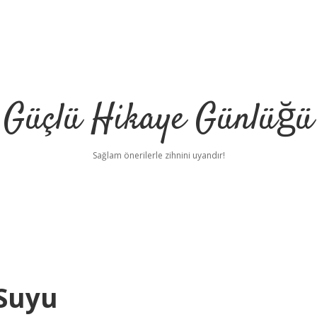
Güçlü Hikaye Günlüğü
Sağlam önerilerle zihnini uyandır!
 Suyu