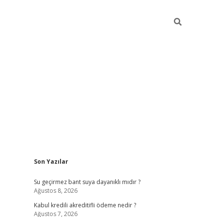
Sidebar
Son Yazılar
ilbet
güvenilir bahis siteleri
v
Su geçirmez bant suya dayanıklı mıdır ?
Ağustos 8, 2026
Kabul kredili akreditifli ödeme nedir ?
Ağustos 7, 2026