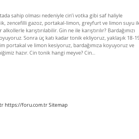
r tada sahip olması nedeniyle cin’i votka gibi saf haliyle
, zencefilli gazoz, portakal-limon, greyfurt ve limon suyu il
r alkollerle karıştırılabilir. Gin ne ile karıştırılır? Bardağımızı
 koyuyoruz. Sonra üç katı kadar tonik ekliyoruz, yaklaşık 18-1
dilim portakal ve limon kesiyoruz, bardağımıza koyuyoruz ve
niğimiz hazır. Cin tonik hangi meyve? Cin…
tr
https://foru.com.tr
Sitemap