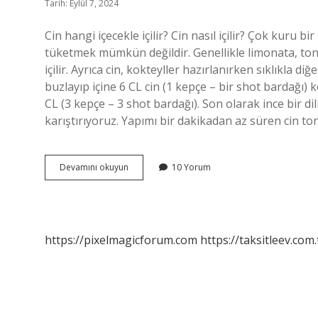
Tarih: Eylül 7, 2024
Cin hangi içecekle içilir? Cin nasıl içilir? Çok kuru bi
tüketmek mümkün değildir. Genellikle limonata, tonik
içilir. Ayrıca cin, kokteyller hazırlanırken sıklıkla diğe
buzlayıp içine 6 CL cin (1 kepçe – bir shot bardağı)
CL (3 kepçe – 3 shot bardağı). Son olarak ince bir 
karıştırıyoruz. Yapımı bir dakikadan az süren cin to
Cin
Devamını okuyun
10 Yorum
Ile
Hangi
Meyve
Suyu
https://pixelmagicforum.com
https://taksitleev.com.