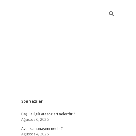
Sidebar
Son Yazılar
ilbet
güvenilir bahis siteleri
v
Baş ile ilgili atasözleri nelerdir ?
Ağustos 6, 2026
Aval zamanaşımı nedir ?
Ağustos 4, 2026