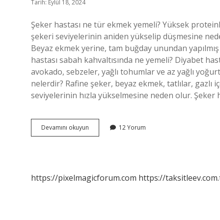
Tarih: Eylül 18, 2024
Şeker hastası ne tür ekmek yemeli? Yüksek proteinli
şekeri seviyelerinin aniden yükselip düşmesine neden
Beyaz ekmek yerine, tam buğday unundan yapılmış si
hastası sabah kahvaltısında ne yemeli? Diyabet hast
avokado, sebzeler, yağlı tohumlar ve az yağlı yoğurt g
nelerdir? Rafine şeker, beyaz ekmek, tatlılar, gazlı 
seviyelerinin hızla yükselmesine neden olur. Şeker 
Şeker
Devamını okuyun
12 Yorum
Hastaları
Ekmek
Yerine
Ne
Yemeli
https://pixelmagicforum.com
https://taksitleev.com.