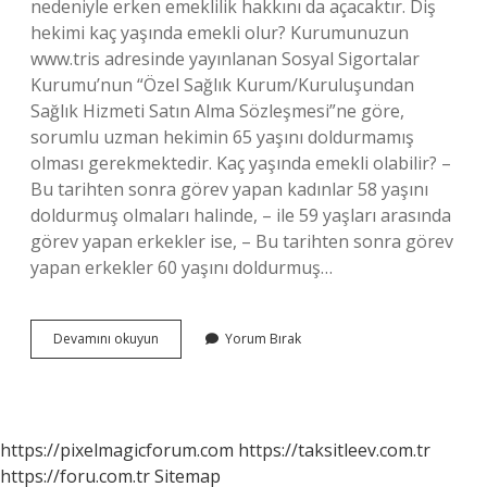
nedeniyle erken emeklilik hakkını da açacaktır. Diş
hekimi kaç yaşında emekli olur? Kurumunuzun
www.tris adresinde yayınlanan Sosyal Sigortalar
Kurumu’nun “Özel Sağlık Kurum/Kuruluşundan
Sağlık Hizmeti Satın Alma Sözleşmesi”ne göre,
sorumlu uzman hekimin 65 yaşını doldurmamış
olması gerekmektedir. Kaç yaşında emekli olabilir? –
Bu tarihten sonra görev yapan kadınlar 58 yaşını
doldurmuş olmaları halinde, – ile 59 yaşları arasında
görev yapan erkekler ise, – Bu tarihten sonra görev
yapan erkekler 60 yaşını doldurmuş…
Eczacılar
Devamını okuyun
Yorum Bırak
Kaç
Yaşında
Emekli
Olur
https://pixelmagicforum.com
https://taksitleev.com.tr
https://foru.com.tr
Sitemap