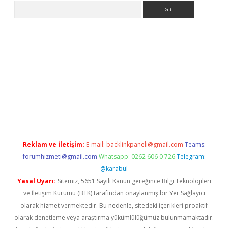
Arama
 siteleri
vdcasino
https://www.betexper.xyz/
Reklam ve İletişim:
E-mail:
backlinkpaneli@gmail.com
Teams:
forumhizmeti@gmail.com
Whatsapp: 0262 606 0 726
Telegram:
@karabul
Yasal Uyarı:
Sitemiz, 5651 Sayılı Kanun gereğince Bilgi Teknolojileri
ve İletişim Kurumu (BTK) tarafından onaylanmış bir Yer Sağlayıcı
olarak hizmet vermektedir. Bu nedenle, sitedeki içerikleri proaktif
olarak denetleme veya araştırma yükümlülüğümüz bulunmamaktadır.