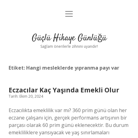
menüyü
Anasayfa
aç
Gizlilik Politikası
Güçlü Hikaye Günlüğü
Yasal Uyarı
Sağlam önerilerle zihnini uyandır!
Hakkımızda
Etiket:
Hangi mesleklerde yıpranma payı var
Eczacılar Kaç Yaşında Emekli Olur
Tarih: Ekim 20, 2024
Eczacılıkta emeklilik var mı? 360 prim günü olan her
eczane çalışanı için, gerçek performans artışının bir
parçası olarak 60 prim günü eklenecektir. Bu durum
emekliliklere yansıyacak ve yaş sınırlamaları