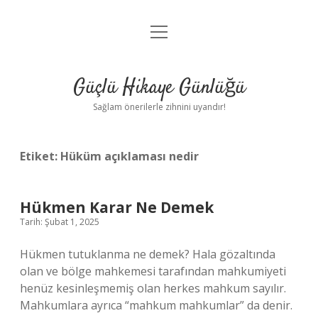
menüyü
Anasayfa
aç
Gizlilik Politikası
Güçlü Hikaye Günlüğü
Yasal Uyarı
Sağlam önerilerle zihnini uyandır!
Hakkımızda
Etiket:
Hüküm açıklaması nedir
Hükmen Karar Ne Demek
Tarih: Şubat 1, 2025
Hükmen tutuklanma ne demek? Hala gözaltında
olan ve bölge mahkemesi tarafından mahkumiyeti
henüz kesinleşmemiş olan herkes mahkum sayılır.
Mahkumlara ayrıca “mahkum mahkumlar” da denir.