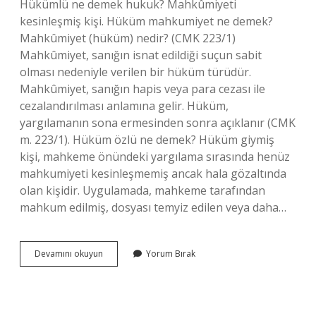
Hükümlü ne demek hukuk? Mahkûmiyeti
kesinleşmiş kişi. Hüküm mahkumiyet ne demek?
Mahkûmiyet (hüküm) nedir? (CMK 223/1)
Mahkûmiyet, sanığın isnat edildiği suçun sabit
olması nedeniyle verilen bir hüküm türüdür.
Mahkûmiyet, sanığın hapis veya para cezası ile
cezalandırılması anlamına gelir. Hüküm,
yargılamanın sona ermesinden sonra açıklanır (CMK
m. 223/1). Hüküm özlü ne demek? Hüküm giymiş
kişi, mahkeme önündeki yargılama sırasında henüz
mahkumiyeti kesinleşmemiş ancak hala gözaltında
olan kişidir. Uygulamada, mahkeme tarafından
mahkum edilmiş, dosyası temyiz edilen veya daha…
Hükmen
Devamını okuyun
Yorum Bırak
Karar
Ne
Demek