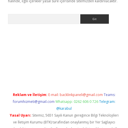
halinde, ilgili içerikler yasal süre içerisinde sitemizden kaldırılacaktır.
Arama
 siteleri
vdcasino
https://www.betexper.xyz/
Reklam ve İletişim:
E-mail:
backlinkpaneli@gmail.com
Teams:
forumhizmeti@gmail.com
Whatsapp: 0262 606 0 726
Telegram:
@karabul
Yasal Uyarı:
Sitemiz, 5651 Sayılı Kanun gereğince Bilgi Teknolojileri
ve İletişim Kurumu (BTK) tarafından onaylanmış bir Yer Sağlayıcı