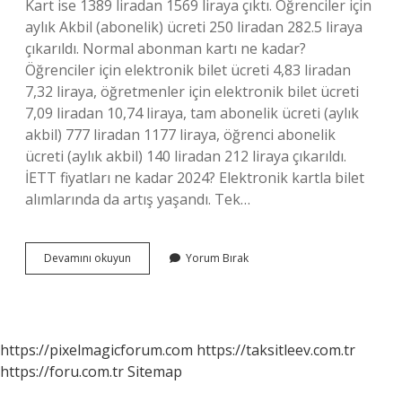
Kart ise 1389 liradan 1569 liraya çıktı. Öğrenciler için
aylık Akbil (abonelik) ücreti 250 liradan 282.5 liraya
çıkarıldı. Normal abonman kartı ne kadar?
Öğrenciler için elektronik bilet ücreti 4,83 liradan
7,32 liraya, öğretmenler için elektronik bilet ücreti
7,09 liradan 10,74 liraya, tam abonelik ücreti (aylık
akbil) 777 liradan 1177 liraya, öğrenci abonelik
ücreti (aylık akbil) 140 liradan 212 liraya çıkarıldı.
İETT fiyatları ne kadar 2024? Elektronik kartla bilet
alımlarında da artış yaşandı. Tek…
Normal
Devamını okuyun
Yorum Bırak
Abonman
Kaç
Tl
https://pixelmagicforum.com
https://taksitleev.com.tr
https://foru.com.tr
Sitemap