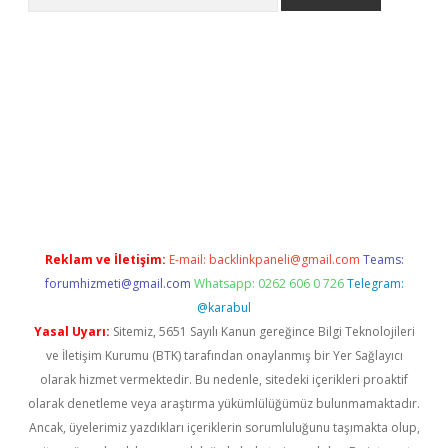
siteleri
vdcasino
https://www.betexper.xyz/
Reklam ve İletişim:
E-mail:
backlinkpaneli@gmail.com
Teams:
forumhizmeti@gmail.com
Whatsapp: 0262 606 0 726
Telegram:
@karabul
Yasal Uyarı:
Sitemiz, 5651 Sayılı Kanun gereğince Bilgi Teknolojileri
ve İletişim Kurumu (BTK) tarafından onaylanmış bir Yer Sağlayıcı
olarak hizmet vermektedir. Bu nedenle, sitedeki içerikleri proaktif
olarak denetleme veya araştırma yükümlülüğümüz bulunmamaktadır.
Ancak, üyelerimiz yazdıkları içeriklerin sorumluluğunu taşımakta olup,