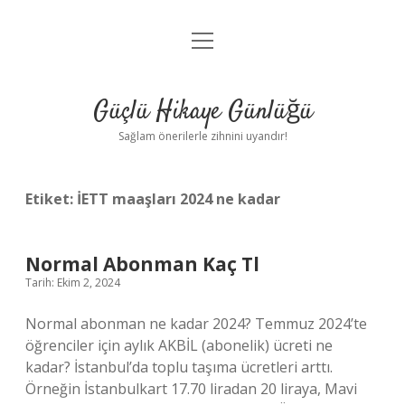
menüyü
Anasayfa
aç
Gizlilik Politikası
Güçlü Hikaye Günlüğü
Yasal Uyarı
Sağlam önerilerle zihnini uyandır!
Hakkımızda
Etiket:
İETT maaşları 2024 ne kadar
Normal Abonman Kaç Tl
Tarih: Ekim 2, 2024
Normal abonman ne kadar 2024? Temmuz 2024’te
öğrenciler için aylık AKBİL (abonelik) ücreti ne
kadar? İstanbul’da toplu taşıma ücretleri arttı.
Örneğin İstanbulkart 17.70 liradan 20 liraya, Mavi