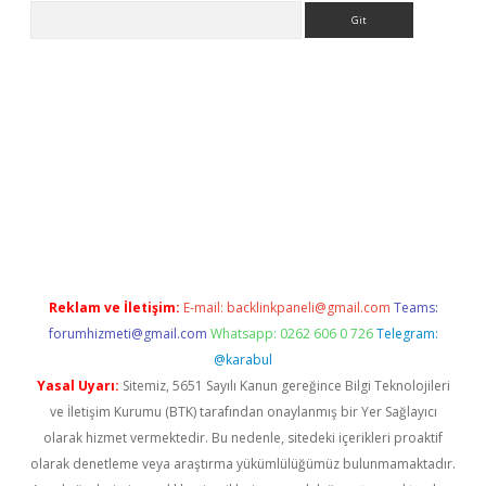
Arama
 siteleri
vdcasino
https://www.betexper.xyz/
Reklam ve İletişim:
E-mail:
backlinkpaneli@gmail.com
Teams:
forumhizmeti@gmail.com
Whatsapp: 0262 606 0 726
Telegram:
@karabul
Yasal Uyarı:
Sitemiz, 5651 Sayılı Kanun gereğince Bilgi Teknolojileri
ve İletişim Kurumu (BTK) tarafından onaylanmış bir Yer Sağlayıcı
olarak hizmet vermektedir. Bu nedenle, sitedeki içerikleri proaktif
olarak denetleme veya araştırma yükümlülüğümüz bulunmamaktadır.