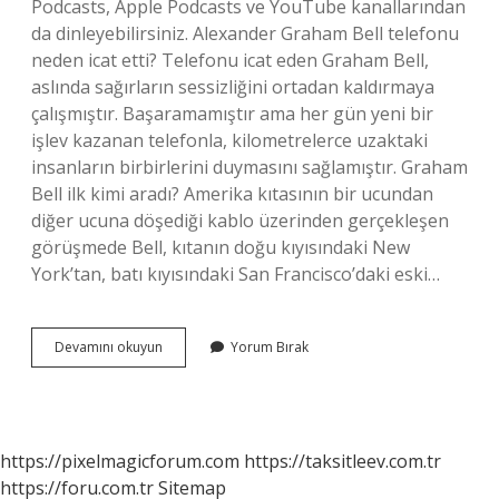
Podcasts, Apple Podcasts ve YouTube kanallarından
da dinleyebilirsiniz. Alexander Graham Bell telefonu
neden icat etti? Telefonu icat eden Graham Bell,
aslında sağırların sessizliğini ortadan kaldırmaya
çalışmıştır. Başaramamıştır ama her gün yeni bir
işlev kazanan telefonla, kilometrelerce uzaktaki
insanların birbirlerini duymasını sağlamıştır. Graham
Bell ilk kimi aradı? Amerika kıtasının bir ucundan
diğer ucuna döşediği kablo üzerinden gerçekleşen
görüşmede Bell, kıtanın doğu kıyısındaki New
York’tan, batı kıyısındaki San Francisco’daki eski…
Ilk
Devamını okuyun
Yorum Bırak
Telefonu
Kim
Icat
Etti
Kısaca
https://pixelmagicforum.com
https://taksitleev.com.tr
https://foru.com.tr
Sitemap