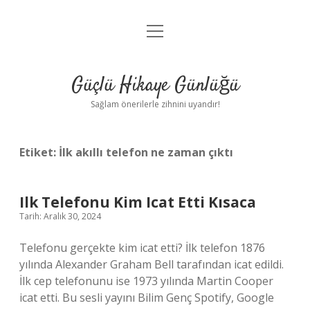
menüyü
Anasayfa
aç
Gizlilik Politikası
Güçlü Hikaye Günlüğü
Yasal Uyarı
Sağlam önerilerle zihnini uyandır!
Hakkımızda
Etiket:
İlk akıllı telefon ne zaman çıktı
Ilk Telefonu Kim Icat Etti Kısaca
Tarih: Aralık 30, 2024
Telefonu gerçekte kim icat etti? İlk telefon 1876
yılında Alexander Graham Bell tarafından icat edildi.
İlk cep telefonunu ise 1973 yılında Martin Cooper
icat etti. Bu sesli yayını Bilim Genç Spotify, Google