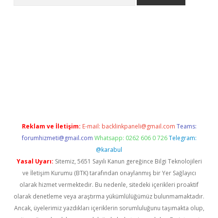
 siteleri
vdcasino
https://www.betexper.xyz/
Reklam ve İletişim:
E-mail:
backlinkpaneli@gmail.com
Teams:
forumhizmeti@gmail.com
Whatsapp: 0262 606 0 726
Telegram:
@karabul
Yasal Uyarı:
Sitemiz, 5651 Sayılı Kanun gereğince Bilgi Teknolojileri
ve İletişim Kurumu (BTK) tarafından onaylanmış bir Yer Sağlayıcı
olarak hizmet vermektedir. Bu nedenle, sitedeki içerikleri proaktif
olarak denetleme veya araştırma yükümlülüğümüz bulunmamaktadır.
Ancak, üyelerimiz yazdıkları içeriklerin sorumluluğunu taşımakta olup,