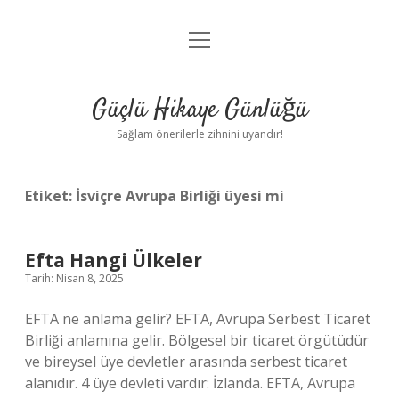
menüyü
Anasayfa
aç
Gizlilik Politikası
Güçlü Hikaye Günlüğü
Yasal Uyarı
Sağlam önerilerle zihnini uyandır!
Hakkımızda
Etiket:
İsviçre Avrupa Birliği üyesi mi
Efta Hangi Ülkeler
Tarih: Nisan 8, 2025
EFTA ne anlama gelir? EFTA, Avrupa Serbest Ticaret
Birliği anlamına gelir. Bölgesel bir ticaret örgütüdür
ve bireysel üye devletler arasında serbest ticaret
alanıdır. 4 üye devleti vardır: İzlanda. EFTA, Avrupa