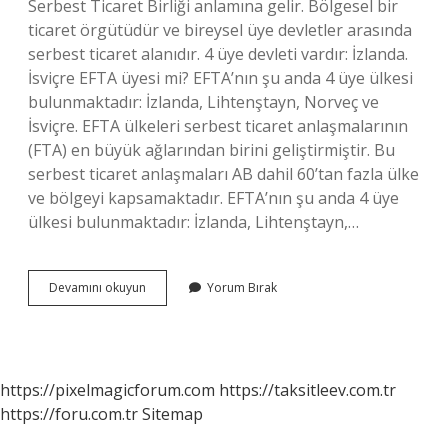
Serbest Ticaret Birliği anlamına gelir. Bölgesel bir
ticaret örgütüdür ve bireysel üye devletler arasında
serbest ticaret alanıdır. 4 üye devleti vardır: İzlanda.
İsviçre EFTA üyesi mi? EFTA’nın şu anda 4 üye ülkesi
bulunmaktadır: İzlanda, Lihtenştayn, Norveç ve
İsviçre. EFTA ülkeleri serbest ticaret anlaşmalarının
(FTA) en büyük ağlarından birini geliştirmiştir. Bu
serbest ticaret anlaşmaları AB dahil 60’tan fazla ülke
ve bölgeyi kapsamaktadır. EFTA’nın şu anda 4 üye
ülkesi bulunmaktadır: İzlanda, Lihtenştayn,…
Efta
Devamını okuyun
Yorum Bırak
Hangi
Ülkeler
https://pixelmagicforum.com
https://taksitleev.com.tr
https://foru.com.tr
Sitemap