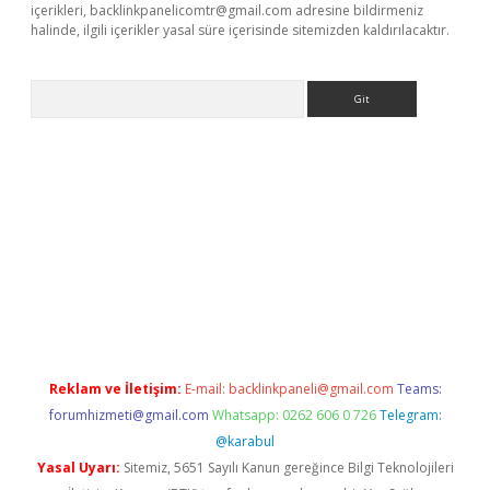
içerikleri,
backlinkpanelicomtr@gmail.com
adresine bildirmeniz
halinde, ilgili içerikler yasal süre içerisinde sitemizden kaldırılacaktır.
Arama
is siteleri
vdcasino
https://www.betexper.xyz/
Reklam ve İletişim:
E-mail:
backlinkpaneli@gmail.com
Teams:
forumhizmeti@gmail.com
Whatsapp: 0262 606 0 726
Telegram:
@karabul
Yasal Uyarı:
Sitemiz, 5651 Sayılı Kanun gereğince Bilgi Teknolojileri