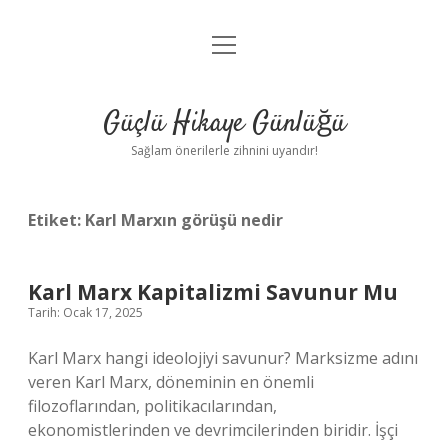
menüyü
Anasayfa
aç
Gizlilik Politikası
Güçlü Hikaye Günlüğü
Yasal Uyarı
Sağlam önerilerle zihnini uyandır!
Hakkımızda
Etiket:
Karl Marxın görüşü nedir
Karl Marx Kapitalizmi Savunur Mu
Tarih: Ocak 17, 2025
Karl Marx hangi ideolojiyi savunur? Marksizme adını
veren Karl Marx, döneminin en önemli
filozoflarından, politikacılarından,
ekonomistlerinden ve devrimcilerinden biridir. İşçi