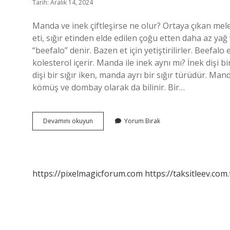
Tarih: Aralık 14, 2024
Manda ve inek çiftleşirse ne olur? Ortaya çıkan melez
eti, sığır etinden elde edilen çoğu etten daha az ya
“beefalo” denir. Bazen et için yetiştirilirler. Beefalo
kolesterol içerir. Manda ile inek aynı mı? İnek dişi b
dişi bir sığır iken, manda ayrı bir sığır türüdür. Ma
kömüş ve dombay olarak da bilinir. Bir…
Manda
Devamını okuyun
Yorum Bırak
Ve
Inek
Çiftleşir
Mi
https://pixelmagicforum.com
https://taksitleev.com.