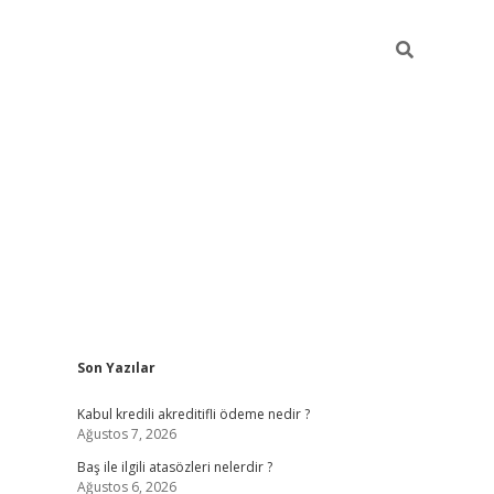
Sidebar
Son Yazılar
ilbet
güvenilir bahis siteleri
v
Kabul kredili akreditifli ödeme nedir ?
Ağustos 7, 2026
Baş ile ilgili atasözleri nelerdir ?
Ağustos 6, 2026