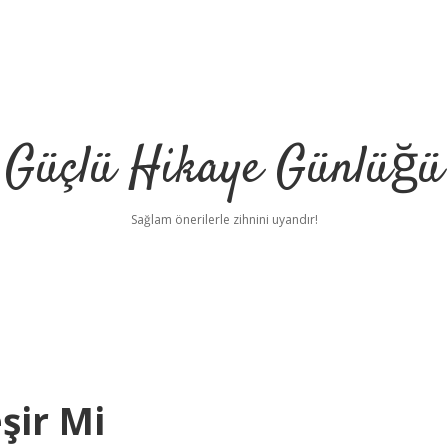
Güçlü Hikaye Günlüğü
Sağlam önerilerle zihnini uyandır!
şir Mi