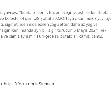
 yavruya “beefalo” denir. Bazen et için yetiştirilirler. Beefal
ğ ve kolesterol içerir.28 Şubat 2022Ortaya çıkan melez yavruy
 eti, sığır etinden elde edilen çoğu etten daha az yağ ve
ir sığır iken, manda ayrı bir sığır türüdür. 5 Mayıs 2024 İnek
nda ve camız aynı mı? Türkçede su bufaloları camiz, camış,
tr
https://foru.com.tr
Sitemap