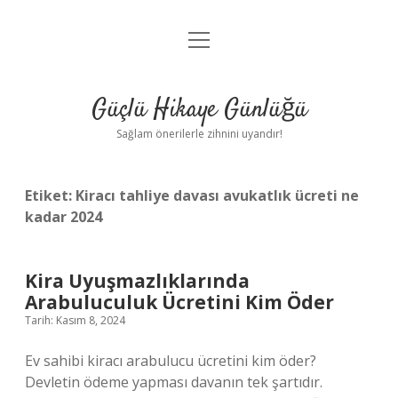
menüyü
Anasayfa
aç
Gizlilik Politikası
Güçlü Hikaye Günlüğü
Yasal Uyarı
Sağlam önerilerle zihnini uyandır!
Hakkımızda
Etiket:
Kiracı tahliye davası avukatlık ücreti ne
kadar 2024
Kira Uyuşmazlıklarında
Arabuluculuk Ücretini Kim Öder
Tarih: Kasım 8, 2024
Ev sahibi kiracı arabulucu ücretini kim öder?
Devletin ödeme yapması davanın tek şartıdır.