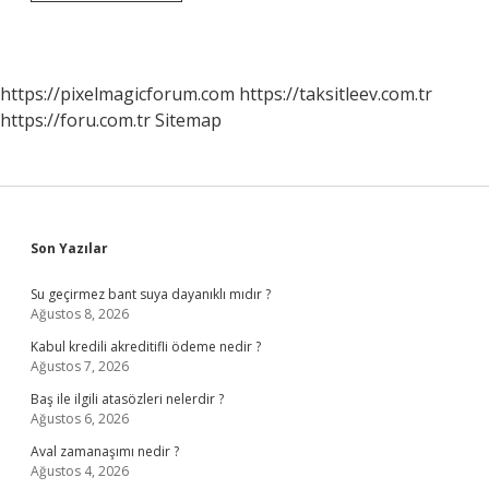
Uyuşmazlıklarında
Arabuluculuk
Ücretini
Kim
Öder
https://pixelmagicforum.com
https://taksitleev.com.tr
https://foru.com.tr
Sitemap
Sidebar
Son Yazılar
Su geçirmez bant suya dayanıklı mıdır ?
Ağustos 8, 2026
Kabul kredili akreditifli ödeme nedir ?
Ağustos 7, 2026
Baş ile ilgili atasözleri nelerdir ?
Ağustos 6, 2026
Aval zamanaşımı nedir ?
Ağustos 4, 2026