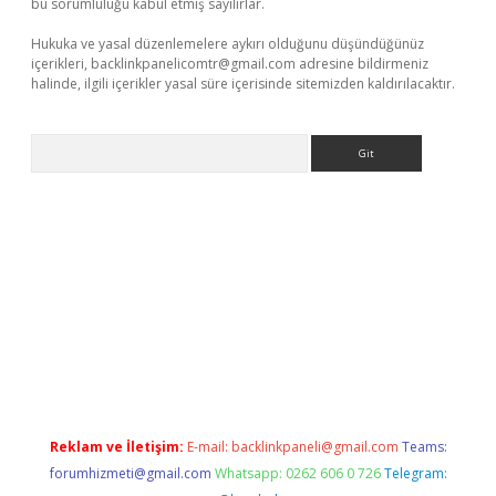
bu sorumluluğu kabul etmiş sayılırlar.
Hukuka ve yasal düzenlemelere aykırı olduğunu düşündüğünüz
içerikleri,
backlinkpanelicomtr@gmail.com
adresine bildirmeniz
halinde, ilgili içerikler yasal süre içerisinde sitemizden kaldırılacaktır.
Arama
siteleri
vdcasino
https://www.betexper.xyz/
Reklam ve İletişim:
E-mail:
backlinkpaneli@gmail.com
Teams:
forumhizmeti@gmail.com
Whatsapp: 0262 606 0 726
Telegram: