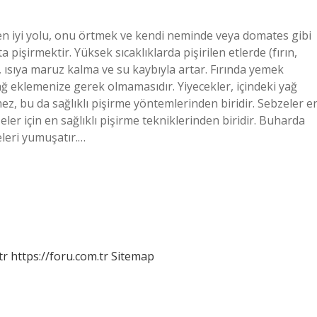
n en iyi yolu, onu örtmek ve kendi neminde veya domates gibi
ta pişirmektir. Yüksek sıcaklıklarda pişirilen etlerde (fırın,
, ısıya maruz kalma ve su kaybıyla artar. Fırında yemek
yağ eklemenize gerek olmamasıdır. Yiyecekler, içindeki yağ
mez, bu da sağlıklı pişirme yöntemlerinden biridir. Sebzeler e
zeler için en sağlıklı pişirme tekniklerinden biridir. Buharda
eleri yumuşatır.…
tr
https://foru.com.tr
Sitemap