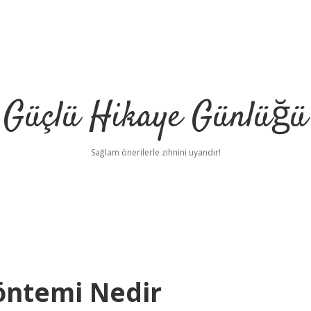
Güçlü Hikaye Günlüğü
Sağlam önerilerle zihnini uyandır!
Yöntemi Nedir