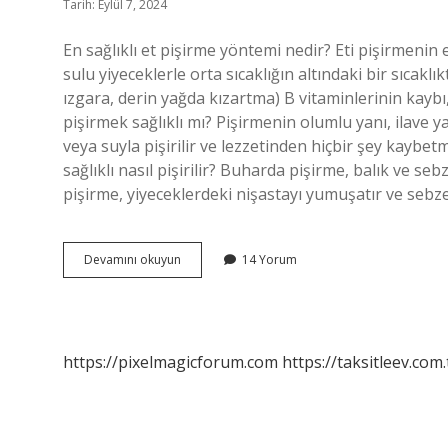
Tarih: Eylül 7, 2024
En sağlıklı et pişirme yöntemi nedir? Eti pişirmeni
sulu yiyeceklerle orta sıcaklığın altındaki bir sıcaklık
ızgara, derin yağda kızartma) B vitaminlerinin kaybı
pişirmek sağlıklı mı? Pişirmenin olumlu yanı, ilave 
veya suyla pişirilir ve lezzetinden hiçbir şey kaybet
sağlıklı nasıl pişirilir? Buharda pişirme, balık ve seb
pişirme, yiyeceklerdeki nişastayı yumuşatır ve sebz
En
Devamını okuyun
14 Yorum
Sağlıklı
Pişirme
Yöntemi
Nedir
https://pixelmagicforum.com
https://taksitleev.com.