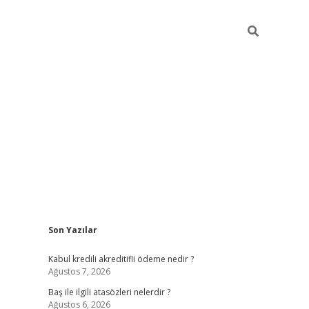
Sidebar
Son Yazılar
ilbet
güvenilir bahis siteleri
v
Kabul kredili akreditifli ödeme nedir ?
Ağustos 7, 2026
Baş ile ilgili atasözleri nelerdir ?
Ağustos 6, 2026