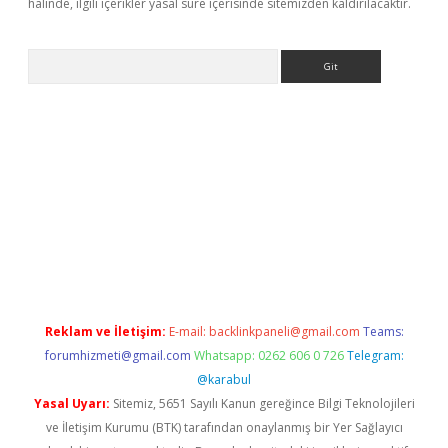
halinde, ilgili içerikler yasal süre içerisinde sitemizden kaldırılacaktır.
Arama
siteleri
vdcasino
https://www.betexper.xyz/
Reklam ve İletişim:
E-mail:
backlinkpaneli@gmail.com
Teams:
forumhizmeti@gmail.com
Whatsapp: 0262 606 0 726
Telegram:
@karabul
Yasal Uyarı:
Sitemiz, 5651 Sayılı Kanun gereğince Bilgi Teknolojileri
ve İletişim Kurumu (BTK) tarafından onaylanmış bir Yer Sağlayıcı