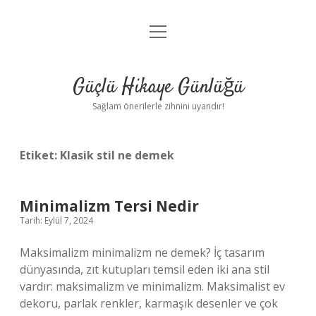
menüyü
Anasayfa
aç
Gizlilik Politikası
Güçlü Hikaye Günlüğü
Yasal Uyarı
Sağlam önerilerle zihnini uyandır!
Hakkımızda
Etiket:
Klasik stil ne demek
Minimalizm Tersi Nedir
Tarih: Eylül 7, 2024
Maksimalizm minimalizm ne demek? İç tasarım
dünyasında, zıt kutupları temsil eden iki ana stil
vardır: maksimalizm ve minimalizm. Maksimalist ev
dekoru, parlak renkler, karmaşık desenler ve çok