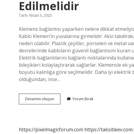
Edilmelidir
Tarih: Nisan 5, 2025
Klemens bağlantısı yaparken nelere dikkat etmeliyiz
Kablo Klemen’in yuvalarına girmelidir. Aksi takdirde
neden olabilir. Plastik çeşitler, porselen ve metal v
devrelerinde kabloların güvenli bağlantısını kuran unsu
Elektrik bağlantılarını bağlantı noktalarında kullan
bileşikleri kolaylaştırarak sağlarlar. Klemensle ek ya
boyutu kalınlığa göre seçilmelidir. Daha iyi elektrik
olduğundan, ince…
Klemens
Devamını okuyun
Yorum Bırak
Bağlantısı
Yapılırken
Nelere
Dikkat
Edilmelidir
https://pixelmagicforum.com
https://taksitleev.com.