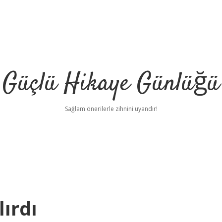
Güçlü Hikaye Günlüğü
Sağlam önerilerle zihnini uyandır!
ırdı