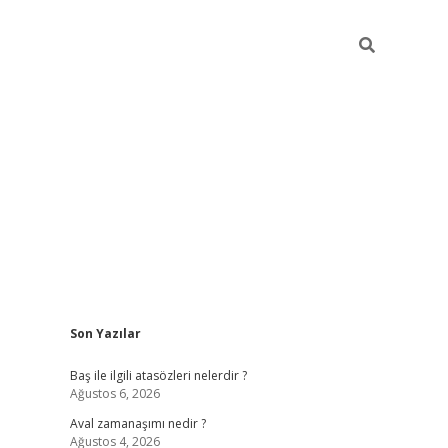
Sidebar
Son Yazılar
ilbet
güveni
Baş ile ilgili atasözleri nelerdir ?
Ağustos 6, 2026
Aval zamanaşımı nedir ?
Ağustos 4, 2026