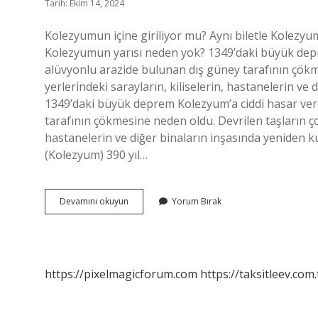
Tarih: Ekim 14, 2024
Kolezyumun içine giriliyor mu? Aynı biletle Kolezyu
Kolezyumun yarısı neden yok? 1349’daki büyük depre
alüvyonlu arazide bulunan dış güney tarafının çök
yerlerindeki sarayların, kiliselerin, hastanelerin ve
1349’daki büyük deprem Kolezyum’a ciddi hasar verd
tarafının çökmesine neden oldu. Devrilen taşların ço
hastanelerin ve diğer binaların inşasında yeniden ku
(Kolezyum) 390 yıl…
Kolezyumda
Devamını okuyun
Yorum Bırak
Ne
Yapılırdı
https://pixelmagicforum.com
https://taksitleev.com.