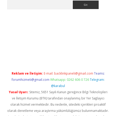
Arama
 siteleri
vdcasino
https://www.betexper.xyz/
Reklam ve İletişim:
E-mail:
backlinkpaneli@gmail.com
Teams:
forumhizmeti@gmail.com
Whatsapp: 0262 606 0 726
Telegram:
@karabul
Yasal Uyarı:
Sitemiz, 5651 Sayılı Kanun gereğince Bilgi Teknolojileri
ve İletişim Kurumu (BTK) tarafından onaylanmış bir Yer Sağlayıcı
olarak hizmet vermektedir. Bu nedenle, sitedeki içerikleri proaktif
olarak denetleme veya araştırma yükümlülüğümüz bulunmamaktadır.