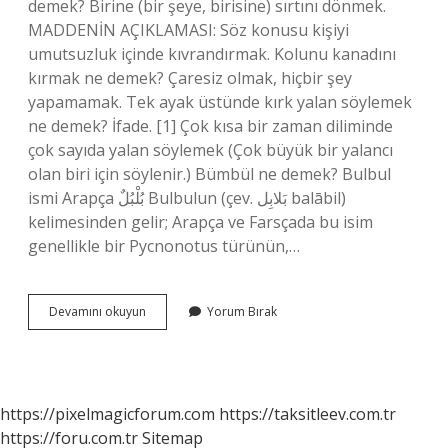
demek? Birine (bir şeye, birisine) sırtını dönmek.
MADDENİN AÇIKLAMASI: Söz konusu kişiyi
umutsuzluk içinde kıvrandırmak. Kolunu kanadını
kırmak ne demek? Çaresiz olmak, hiçbir şey
yapamamak. Tek ayak üstünde kırk yalan söylemek
ne demek? İfade. [1] Çok kısa bir zaman diliminde
çok sayıda yalan söylemek (Çok büyük bir yalancı
olan biri için söylenir.) Bümbül ne demek? Bulbul
ismi Arapça بُلْبُلٌ Bulbulun (çev. بَلابِل balābil)
kelimesinden gelir; Arapça ve Farsçada bu isim
genellikle bir Pycnonotus türünün,…
Dilin
Devamını okuyun
Yorum Bırak
Belini
Getirmek
Ne
Demek
https://pixelmagicforum.com
https://taksitleev.com.tr
https://foru.com.tr
Sitemap