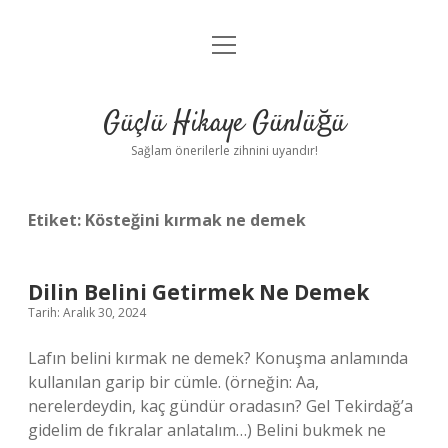
menüyü
Anasayfa
aç
Gizlilik Politikası
Güçlü Hikaye Günlüğü
Yasal Uyarı
Sağlam önerilerle zihnini uyandır!
Hakkımızda
Etiket:
Kösteğini kırmak ne demek
Dilin Belini Getirmek Ne Demek
Tarih: Aralık 30, 2024
Lafın belini kırmak ne demek? Konuşma anlamında
kullanılan garip bir cümle. (örneğin: Aa,
nerelerdeydin, kaç gündür oradasın? Gel Tekirdağ’a
gidelim de fıkralar anlatalım…) Belini bukmek ne